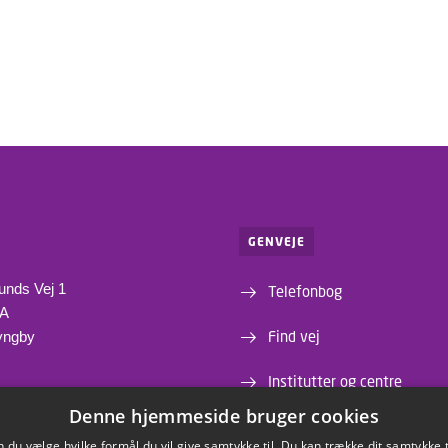
GENVEJE
unds Vej 1
Telefonbog
1A
Find vej
yngby
Institutter og centre
Denne hjemmeside bruger cookies
Webshop
du vælge hvilke formål du vil give samtykke til. Du kan trække dit samtykke 