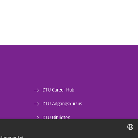
DTU Career Hub
DTU Adgangskursus
DTU Bibliotek
DTU Orbit
tilbage ved at