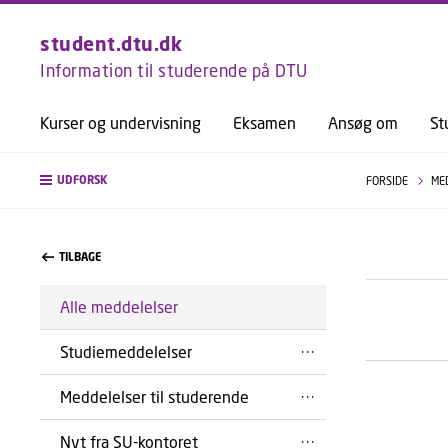
student.dtu.dk
Information til studerende på DTU
Kurser og undervisning
Eksamen
Ansøg om
St
UDFORSK
FORSIDE
ME
TILBAGE
Alle meddelelser
Studiemeddelelser
Meddelelser til studerende
Nyt fra SU-kontoret