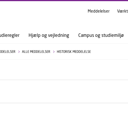
GÅ TIL PRIMÆRT INDHOLD (TRYK ENTER).
Meddelelser
Værkt
udieregler
Hjælp og vejledning
Campus og studiemiljø
DDELELSER
ALLE MEDDELELSER
HISTORISK MEDDELELSE