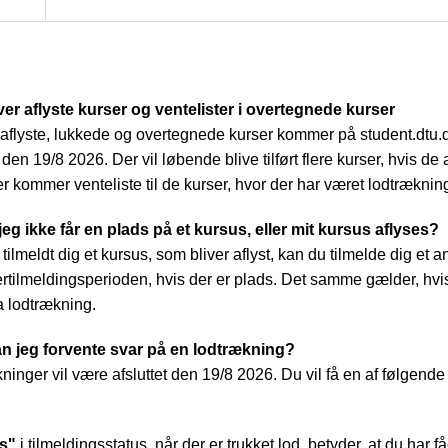
ver aflyste kurser og ventelister i overtegnede kurser
aflyste, lukkede og overtegnede kurser kommer på student.dtu.d
 den 19/8 2026. Der vil løbende blive tilført flere kurser, hvis de 
der kommer
venteliste til de kurser, hvor der har været lodtræknin
eg ikke får en plads på et kursus, eller mit kursus aflyses?
tilmeldt dig et kursus, som bliver aflyst, kan du tilmelde dig et a
tertilmeldingsperioden, hvis der er plads. Det samme gælder, hvi
ia lodtrækning.
n jeg forvente svar på en lodtrækning?
kninger vil være afsluttet den 19/8 2026. Du vil få en af følgende
s"
i tilmeldingsstatus, når der er trukket lod, betyder, at du har f