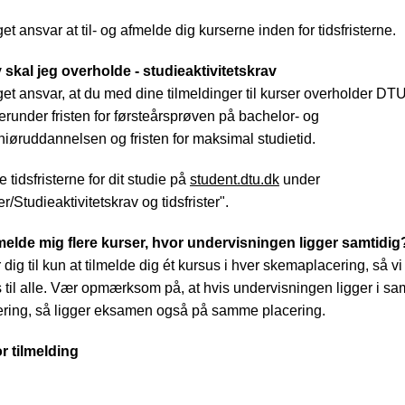
get ansvar at til- og afmelde dig kurserne inden for tidsfristerne.
 skal jeg overholde - studieaktivitetskrav
eget ansvar, at du med dine tilmeldinger til kurser overholder DT
 herunder fristen for førsteårsprøven på bachelor- og
iøruddannelsen og fristen for maksimal studietid.
tidsfristerne for dit studie på
student.dtu.dk
under
r/Studieaktivitetskrav og tidsfrister".
lmelde mig flere kurser, hvor undervisningen ligger samtidig
 dig til kun at tilmelde dig ét kursus i hver skemaplacering, så vi 
s til alle. Vær opmærksom på, at hvis undervisningen ligger i s
ring, så ligger eksamen også på samme placering.
r tilmelding