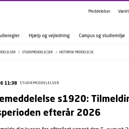
GÅ TIL PRIMÆRT INDHOLD (TRYK ENTER).
Meddelelser
Værkt
udieregler
Hjælp og vejledning
Campus og studiemiljø
DDELELSER
STUDIEMEDDELELSER
HISTORISK MEDDELELSE
26 11:38
STUDIEMEDDELELSER
emeddelelse s1920: Tilmelding
sperioden efterår 2026