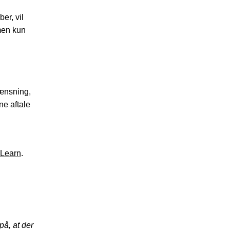
er, vil
 men kun
rænsning,
ne aftale
Learn
.
å, at der