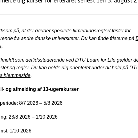
ilmelde dig kurser for efteråret senest den 5. august 
om på, at der gælder specielle tilmeldingsregler/-frister for
ende fra andre danske universiteter. Du kan finde fristerne på
e
.
tilmeldt som deltidsstuderende ved DTU Learn for Life gælder d
rister og regler. Du kan holde dig orienteret under dit hold på D
s hjemmeside
.
 til- og afmelding af 13-ugerskurser
periode: 8/7 2026 – 5/8 2026
ding: 23/8 2026 – 1/10 2026
rist: 1/10 2026