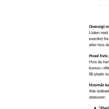
Oversigt o
Listen med 
ovenfor) fra
eller hvis 
Hvad hvis j
Hvis du har 
kursus i ef
får plads v
Hvornår ka
Alle lodtræ
statusser:
"Plad