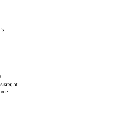
U’s
?
sikrer, at
amme