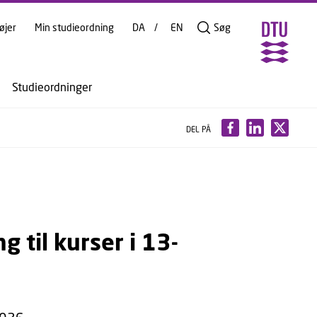
øjer
Min studieordning
DA
EN
Søg
Studieordninger
DEL PÅ
 til kurser i 13-