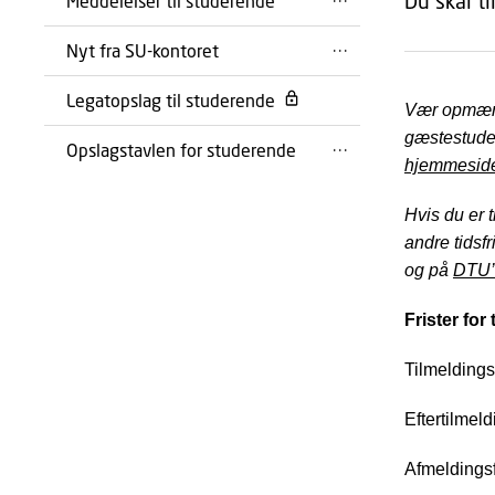
Du skal t
Meddelelser til studerende
Nyt fra SU-kontoret
Legatopslag til studerende
Vær opmærks
gæstestuder
Opslagstavlen for studerende
hjemmesid
Hvis du er 
andre tidsf
og på
DTU’
Frister for
Tilmeldings
Eftertilmel
Afmeldingsf