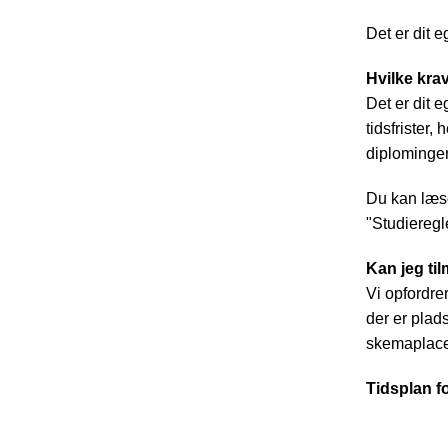
Det er dit e
Hvilke krav
Det er dit 
tidsfrister,
diplomingen
Du kan læse 
"Studieregle
Kan jeg ti
Vi opfordrer
der er plad
skemaplace
Tidsplan fo