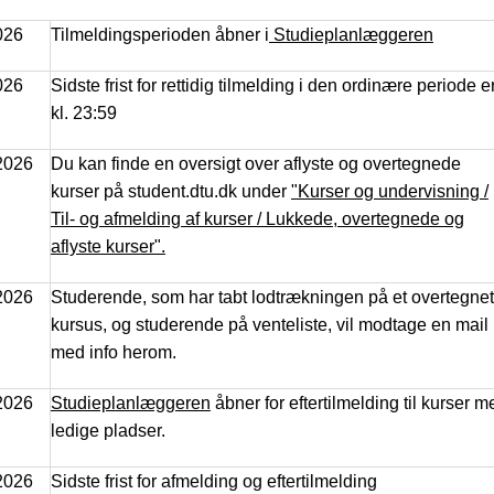
2026
Tilmeldingsperioden åbner i
Studieplanlæggeren
026
Sidste frist for rettidig tilmelding i den ordinære periode e
kl. 23:59
2026
Du kan finde en oversigt over aflyste og overtegnede
kurser på student.dtu.dk under
"Kurser og undervisning /
Til- og afmelding af kurser / Lukkede, overtegnede og
aflyste kurser".
2026
Studerende, som har tabt lodtrækningen på et overtegnet
kursus, og studerende på venteliste, vil modtage en mail
med info herom.
 2026
Studieplanlæggeren
åbner for eftertilmelding til kurser m
ledige pladser.
 2026
Sidste frist for afmelding og eftertilmelding