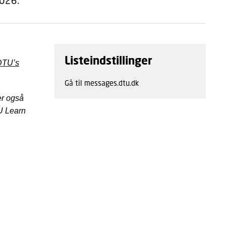
2026.
Listeindstillinger
DTU’s
Gå til messages.dtu.dk
er også
TU Learn