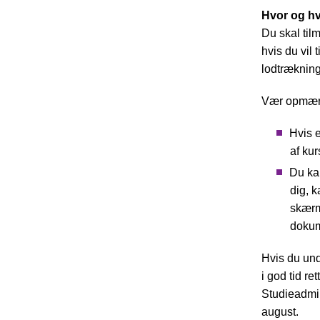
Hvor og hv
Du skal til
hvis du vil
lodtræknin
Vær opmær
Hvis e
af kur
Du kan
dig, k
skærm
dokum
Hvis du und
i god tid re
Studieadmin
august.