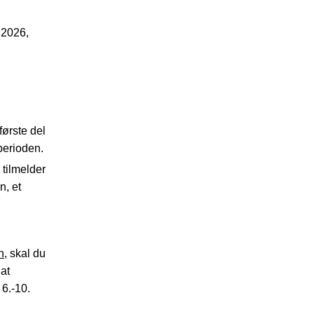
 2026,
første del
 perioden.
 tilmelder
n, et
n
, skal du
at
 6.-10.