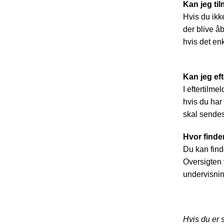
Kan jeg til
Hvis du ikke
der blive åb
hvis det en
Kan jeg ef
I eftertilm
hvis du har
skal sendes
Hvor finder
Du kan find
Oversigten 
undervisni
Hvis du er 