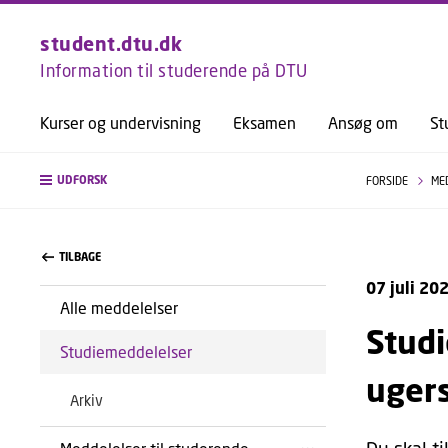
student.dtu.dk
Information til studerende på DTU
Kurser og undervisning
Eksamen
Ansøg om
St
UDFORSK
FORSIDE
ME
TILBAGE
07 juli 20
Alle meddelelser
Studi
Studiemeddelelser
uger
Arkiv