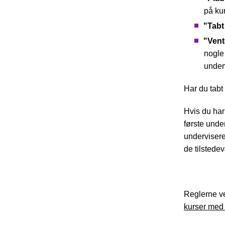
på ku
"Tabt
"Vent
nogle
unde
Har du tabt
Hvis du har
første unde
undervisere
de tilstede
Reglerne ve
kurser med