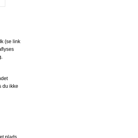
k (se link
aflyses
g.
ndet
s du ikke
ået plads