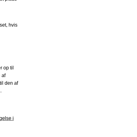
set, hvis
 op til
 af
il den af
.
gelse i