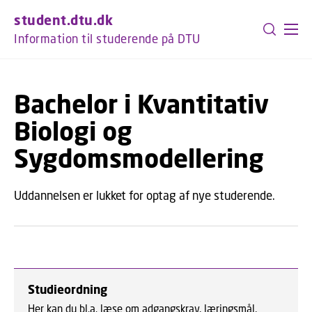
GÅ TIL PRIMÆRT INDHOLD (TRYK ENTER).
student.dtu.dk
Information til studerende på DTU
Bachelor i Kvantitativ
Biologi og
Sygdomsmodellering
Uddannelsen er lukket for optag af nye studerende.
Studieordning
Her kan du bl.a. læse om adgangskrav, læringsmål,