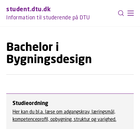
GÅ TIL PRIMÆRT INDHOLD (TRYK ENTER).
student.dtu.dk
Information til studerende på DTU
Bachelor i
Bygningsdesign
Studieordning
Her kan du bl.a. læse om adgangskrav, læringsmål,
kompetenceprofil, opbygning, struktur og varighed.