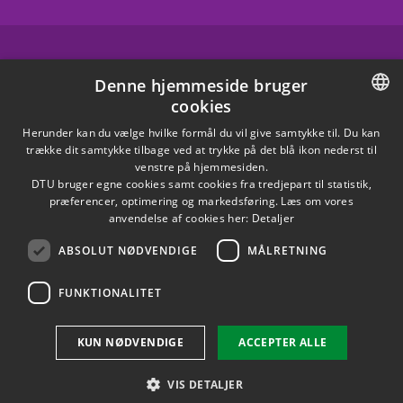
FACEBOOK
Denne hjemmeside bruger
cookies
INSTAGRAM
DANISH
Herunder kan du vælge hvilke formål du vil give samtykke til. Du kan
trække dit samtykke tilbage ved at trykke på det blå ikon nederst til
LINKEDIN
DANISH
venstre på hjemmesiden.
DTU bruger egne cookies samt cookies fra tredjepart til statistik,
ENGLISH
præferencer, optimering og markedsføring. Læs om vores
X
anvendelse af cookies her:
Detaljer
ABSOLUT NØDVENDIGE
MÅLRETNING
YOUTUBE
FUNKTIONALITET
Brug af personoplysninger
KUN NØDVENDIGE
ACCEPTER ALLE
Cookieoversigt
Tilgængelighedserklæring
VIS DETALJER