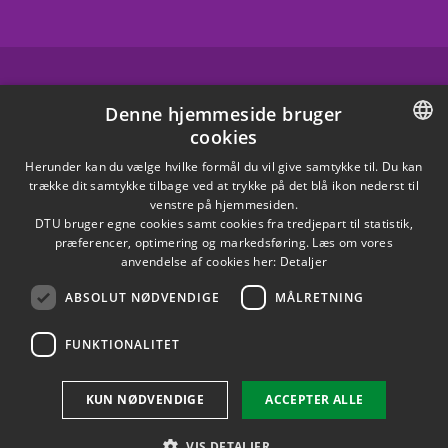
FACEBOOK
Denne hjemmeside bruger
cookies
INSTAGRAM
DANISH
Herunder kan du vælge hvilke formål du vil give samtykke til. Du kan
trække dit samtykke tilbage ved at trykke på det blå ikon nederst til
LINKEDIN
DANISH
venstre på hjemmesiden.
DTU bruger egne cookies samt cookies fra tredjepart til statistik,
ENGLISH
præferencer, optimering og markedsføring. Læs om vores
X
anvendelse af cookies her:
Detaljer
ABSOLUT NØDVENDIGE
MÅLRETNING
YOUTUBE
FUNKTIONALITET
Brug af personoplysninger
KUN NØDVENDIGE
ACCEPTER ALLE
Cookieoversigt
Tilgængelighedserklæring
VIS DETALJER