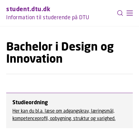
GÅ TIL PRIMÆRT INDHOLD (TRYK ENTER).
student.dtu.dk
Information til studerende på DTU
Bachelor i Design og
Innovation
Studieordning
Her kan du bl.a. læse om adgangskrav, læringsmål,
kompetenceprofil, opbygning, struktur og varighed.