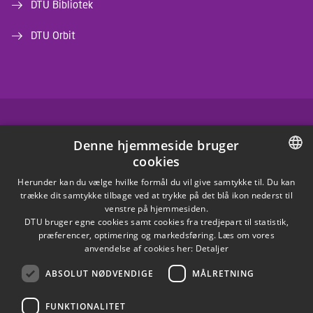
DTU Bibliotek
DTU Orbit
FACEBOOK
Denne hjemmeside bruger
cookies
INSTAGRAM
DANISH
Herunder kan du vælge hvilke formål du vil give samtykke til. Du kan
trække dit samtykke tilbage ved at trykke på det blå ikon nederst til
LINKEDIN
DANISH
venstre på hjemmesiden.
DTU bruger egne cookies samt cookies fra tredjepart til statistik,
ENGLISH
præferencer, optimering og markedsføring. Læs om vores
X
anvendelse af cookies her:
Detaljer
ABSOLUT NØDVENDIGE
MÅLRETNING
YOUTUBE
FUNKTIONALITET