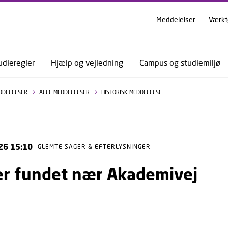
GÅ TIL PRIMÆRT INDHOLD (TRYK ENTER).
Meddelelser
Værkt
udieregler
Hjælp og vejledning
Campus og studiemiljø
DDELELSER
ALLE MEDDELELSER
HISTORISK MEDDELELSE
26 15:10
GLEMTE SAGER & EFTERLYSNINGER
er fundet nær Akademivej