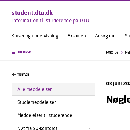
student.dtu.dk
Information til studerende på DTU
Kurser og undervisning
Eksamen
Ansøg om
St
UDFORSK
FORSIDE
ME
TILBAGE
03 juni 20
Alle meddelelser
Nøgl
Studiemeddelelser
Meddelelser til studerende
Nyt fra SU-kontoret