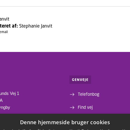
anvit
teret af:
Stephanie Janvit
 email
GENVEJE
unds Vej 1
Telefonbog
1A
Find vej
yngby
Institutter og centre
Denne hjemmeside bruger cookies