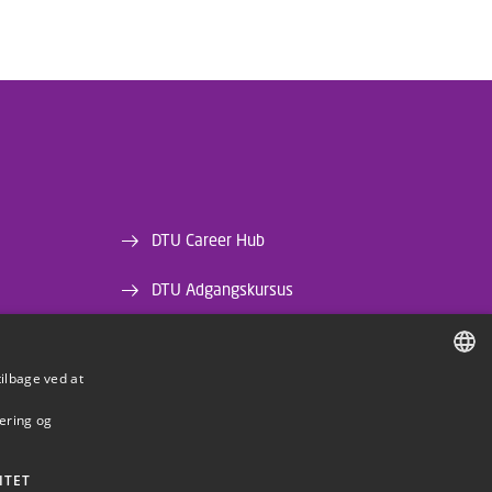
DTU Career Hub
DTU Adgangskursus
DTU Bibliotek
tilbage ved at
DTU Orbit
DANISH
mering og
DANISH
ENGLISH
ITET