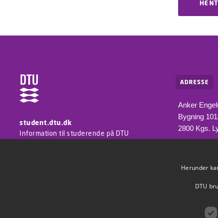
HENT
ADRESSE
Anker Engel
Bygning 10
student.dtu.dk
2800 Kgs. L
Information til studerende på DTU
Herunder kan 
DTU brug