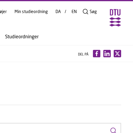
øjer
Min studieordning
DA
EN
Søg
Studieordninger
DEL PÅ