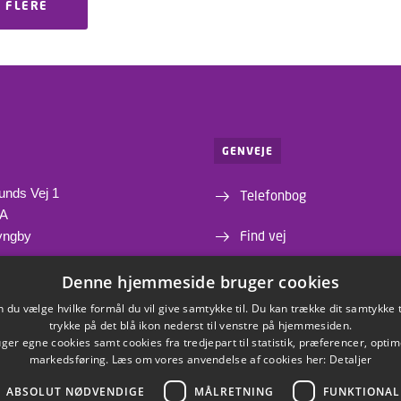
 FLERE
GENVEJE
unds Vej 1
Telefonbog
1A
Find vej
yngby
Institutter og centre
Denne hjemmeside bruger cookies
du vælge hvilke formål du vil give samtykke til. Du kan trække dit samtykke 
Webshop
trykke på det blå ikon nederst til venstre på hjemmesiden.
er egne cookies samt cookies fra tredjepart til statistik, præferencer, opti
markedsføring. Læs om vores anvendelse af cookies her:
Detaljer
ABSOLUT NØDVENDIGE
MÅLRETNING
FUNKTIONAL