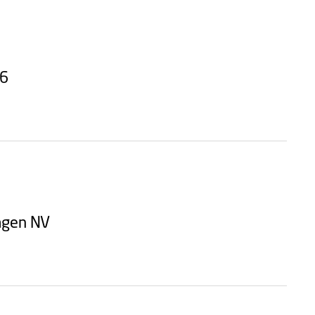
26
hagen NV