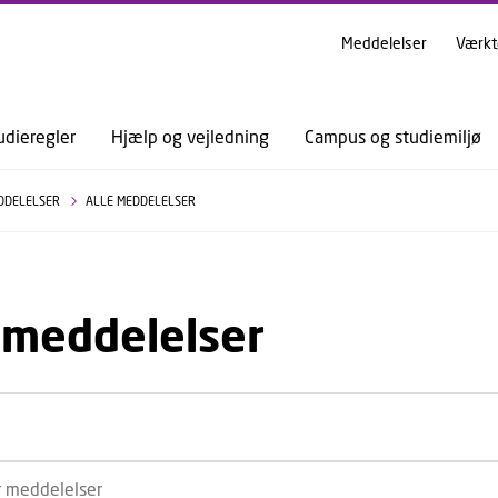
GÅ TIL PRIMÆRT INDHOLD (TRYK ENTER).
Meddelelser
Værkt
udieregler
Hjælp og vejledning
Campus og studiemiljø
DDELELSER
ALLE MEDDELELSER
 meddelelser