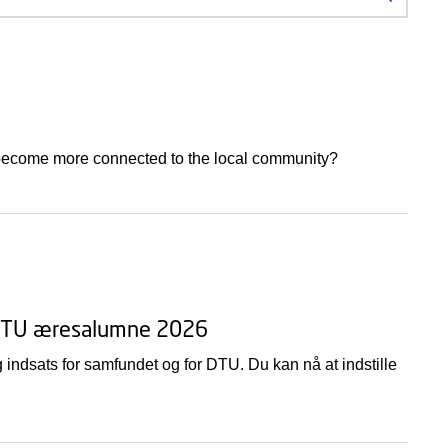
Søg efte
 become more connected to the local community?
til DTU æresalumne 2026
 indsats for samfundet og for DTU. Du kan nå at indstille