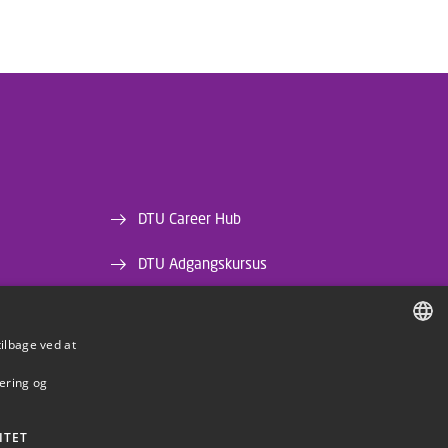
DTU Career Hub
DTU Adgangskursus
DTU Bibliotek
tilbage ved at
DTU Orbit
DANISH
mering og
DANISH
ENGLISH
ITET