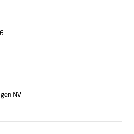
26
hagen NV