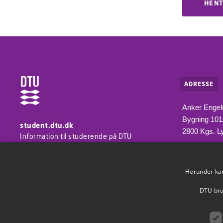
HENT
ADRESSE
Anker Engel
Bygning 10
student.dtu.dk
2800 Kgs. L
Information til studerende på DTU
Herunder kan 
DTU brug