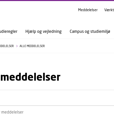
GÅ TIL PRIMÆRT INDHOLD (TRYK ENTER).
Meddelelser
Værkt
udieregler
Hjælp og vejledning
Campus og studiemiljø
DDELELSER
ALLE MEDDELELSER
 meddelelser