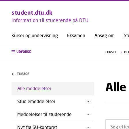
student.dtu.dk
Information til studerende på DTU
Kurser og undervisning
Eksamen
Ansøg om
St
UDFORSK
FORSIDE
ME
TILBAGE
Alle
Alle meddelelser
Studiemeddelelser
Meddelelser til studerende
Nyt fra SU-kontoret