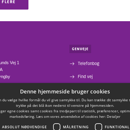
 FLERE
GENVEJE
unds Vej 1
Telefonbog
1A
Find vej
yngby
Institutter og centre
Denne hjemmeside bruger cookies
du vælge hvilke formål du vil give samtykke til. Du kan trække dit samtykke 
Webshop
trykke på det blå ikon nederst til venstre på hjemmesiden.
er egne cookies samt cookies fra tredjepart til statistik, præferencer, opti
markedsføring. Læs om vores anvendelse af cookies her:
Detaljer
ABSOLUT NØDVENDIGE
MÅLRETNING
FUNKTIONAL