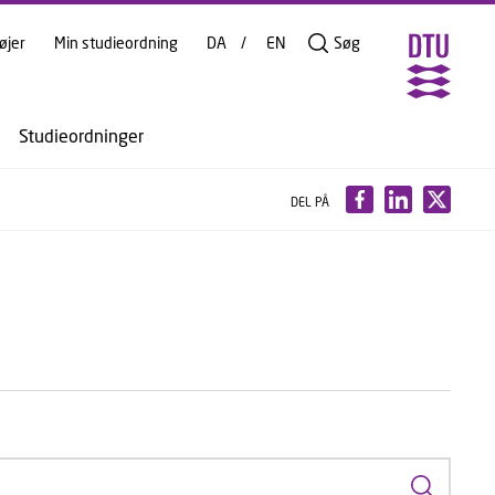
øjer
Min studieordning
DA
EN
Søg
Studieordninger
DEL PÅ