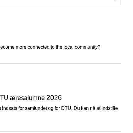
Søg efte
 become more connected to the local community?
til DTU æresalumne 2026
 indsats for samfundet og for DTU. Du kan nå at indstille