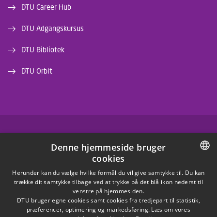
DTU Career Hub
DTU Adgangskursus
DTU Bibliotek
DTU Orbit
FACEBOOK
Denne hjemmeside bruger
cookies
INSTAGRAM
DANISH
Herunder kan du vælge hvilke formål du vil give samtykke til. Du kan
trække dit samtykke tilbage ved at trykke på det blå ikon nederst til
LINKEDIN
DANISH
venstre på hjemmesiden.
DTU bruger egne cookies samt cookies fra tredjepart til statistik,
ENGLISH
præferencer, optimering og markedsføring. Læs om vores
X