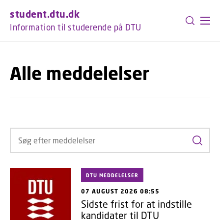
GÅ TIL PRIMÆRT INDHOLD (TRYK ENTER).
student.dtu.dk
Information til studerende på DTU
Alle meddelelser
Søg ef
DTU MEDDELELSER
07 AUGUST 2026 08:55
Sidste frist for at indstille
kandidater til DTU