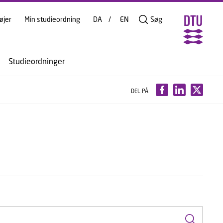
øjer
Min studieordning
DA
EN
Søg
Studieordninger
DEL PÅ