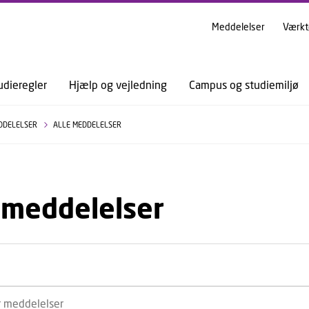
GÅ TIL PRIMÆRT INDHOLD (TRYK ENTER).
Meddelelser
Værkt
udieregler
Hjælp og vejledning
Campus og studiemiljø
DDELELSER
ALLE MEDDELELSER
 meddelelser