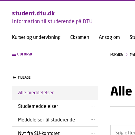
student.dtu.dk
Information til studerende på DTU
Kurser og undervisning
Eksamen
Ansøg om
St
UDFORSK
FORSIDE
ME
TILBAGE
Alle
Alle meddelelser
Studiemeddelelser
Meddelelser til studerende
Nyt fra SU-kontoret