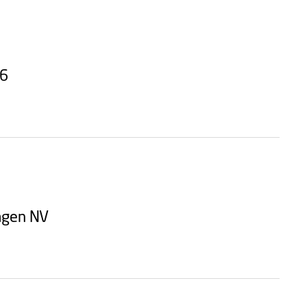
26
hagen NV