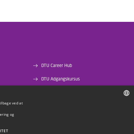
DTU Career Hub
DTU Adgangskursus
DTU Bibliotek
tilbage ved at
DTU Orbit
DANISH
mering og
DANISH
ENGLISH
ITET