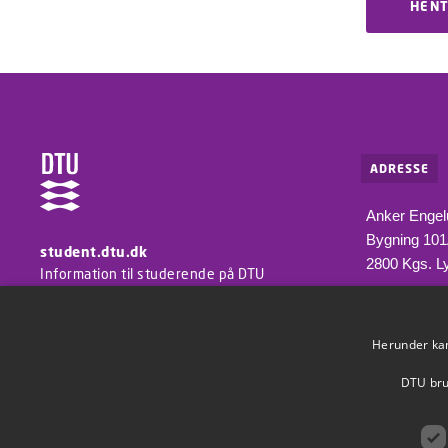
HENT
ADRESSE
Anker Engel
Bygning 10
student.dtu.dk
2800 Kgs. L
Information til studerende på DTU
Herunder kan 
DTU brug