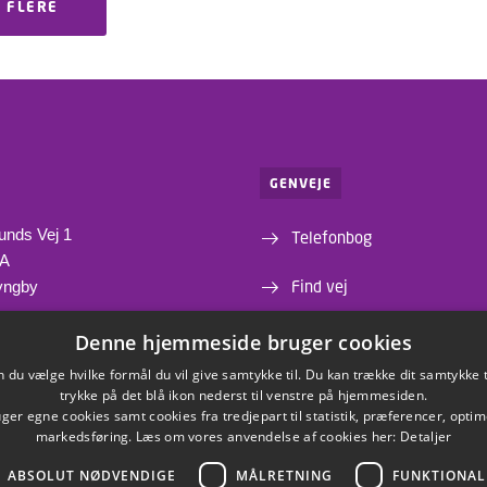
 FLERE
GENVEJE
unds Vej 1
Telefonbog
1A
Find vej
yngby
Institutter og centre
Denne hjemmeside bruger cookies
du vælge hvilke formål du vil give samtykke til. Du kan trække dit samtykke 
Webshop
trykke på det blå ikon nederst til venstre på hjemmesiden.
er egne cookies samt cookies fra tredjepart til statistik, præferencer, opti
markedsføring. Læs om vores anvendelse af cookies her:
Detaljer
ABSOLUT NØDVENDIGE
MÅLRETNING
FUNKTIONAL