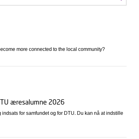
Søg efte
 become more connected to the local community?
til DTU æresalumne 2026
 indsats for samfundet og for DTU. Du kan nå at indstille