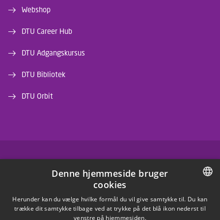
Webshop
DTU Career Hub
DTU Adgangskursus
DTU Bibliotek
DTU Orbit
FACEBOOK
Denne hjemmeside bruger
cookies
INSTAGRAM
DANISH
Herunder kan du vælge hvilke formål du vil give samtykke til. Du kan
trække dit samtykke tilbage ved at trykke på det blå ikon nederst til
LINKEDIN
DANISH
venstre på hjemmesiden.