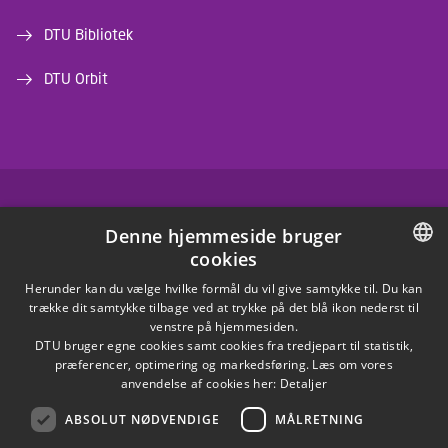
DTU Bibliotek
DTU Orbit
FACEBOOK
Denne hjemmeside bruger
cookies
INSTAGRAM
DANISH
Herunder kan du vælge hvilke formål du vil give samtykke til. Du kan
trække dit samtykke tilbage ved at trykke på det blå ikon nederst til
LINKEDIN
DANISH
venstre på hjemmesiden.
DTU bruger egne cookies samt cookies fra tredjepart til statistik,
ENGLISH
præferencer, optimering og markedsføring. Læs om vores
X
anvendelse af cookies her:
Detaljer
ABSOLUT NØDVENDIGE
MÅLRETNING
YOUTUBE