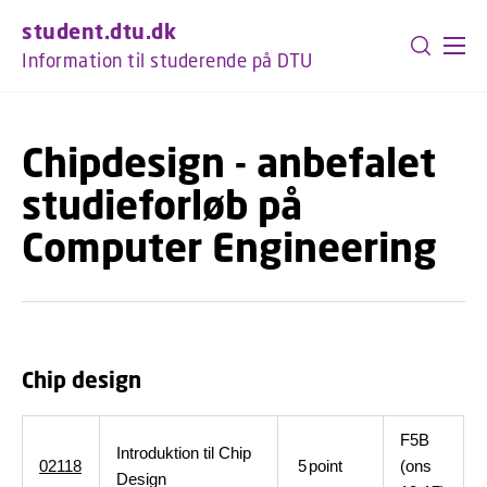
GÅ TIL PRIMÆRT INDHOLD (TRYK ENTER).
student.dtu.dk
Information til studerende på DTU
Chipdesign - anbefalet
studieforløb på
Computer Engineering
Chip design
F5B
Introduktion til Chip
02118
5
point
(ons
Design