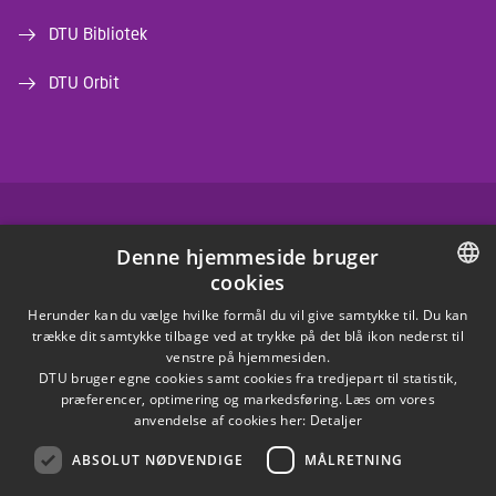
DTU Bibliotek
DTU Orbit
FACEBOOK
Denne hjemmeside bruger
cookies
INSTAGRAM
DANISH
Herunder kan du vælge hvilke formål du vil give samtykke til. Du kan
trække dit samtykke tilbage ved at trykke på det blå ikon nederst til
LINKEDIN
DANISH
venstre på hjemmesiden.
DTU bruger egne cookies samt cookies fra tredjepart til statistik,
ENGLISH
præferencer, optimering og markedsføring. Læs om vores
X
anvendelse af cookies her:
Detaljer
ABSOLUT NØDVENDIGE
MÅLRETNING
YOUTUBE