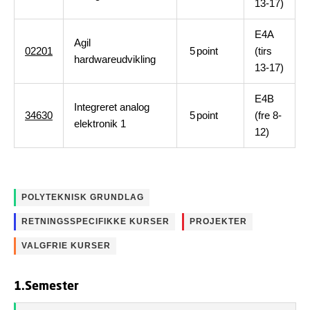
13-17)
E4A
Agil
02201
5
point
(tirs
hardwareudvikling
13-17)
E4B
Integreret analog
34630
5
point
(fre 8-
elektronik 1
12)
POLYTEKNISK GRUNDLAG
RETNINGSSPECIFIKKE KURSER
PROJEKTER
VALGFRIE KURSER
1.Semester