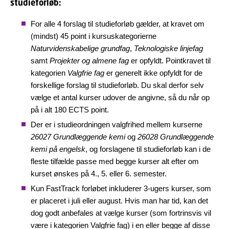
studieforløb:
For alle 4 forslag til studieforløb gælder, at kravet om
(mindst) 45 point i kursuskategorierne
Naturvidenskabelige grundfag
,
Teknologiske linjefag
samt
Projekter og almene fag
er opfyldt. Pointkravet til
kategorien
Valgfrie fag
er generelt ikke opfyldt for de
forskellige forslag til studieforløb. Du skal derfor selv
vælge et antal kurser udover de angivne, så du når op
på i alt 180 ECTS point.
Der er i studieordningen valgfrihed mellem kurserne
26027 Grundlæggende kemi
og
26028 Grundlæggende
kemi på engelsk
, og forslagene til studieforløb kan i de
fleste tilfælde passe med begge kurser alt efter om
kurset ønskes på 4., 5. eller 6. semester.
Kun FastTrack forløbet inkluderer 3-ugers kurser, som
er placeret i juli eller august. Hvis man har tid, kan det
dog godt anbefales at vælge kurser (som fortrinsvis vil
være i kategorien Valgfrie fag) i en eller begge af disse