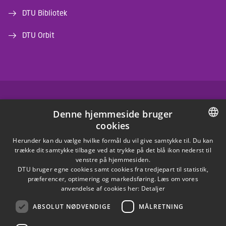
DTU Bibliotek
DTU Orbit
FACEBOOK
Denne hjemmeside bruger
cookies
INSTAGRAM
DANISH
Herunder kan du vælge hvilke formål du vil give samtykke til. Du kan
trække dit samtykke tilbage ved at trykke på det blå ikon nederst til
LINKEDIN
DANISH
venstre på hjemmesiden.
DTU bruger egne cookies samt cookies fra tredjepart til statistik,
ENGLISH
præferencer, optimering og markedsføring. Læs om vores
X
anvendelse af cookies her:
Detaljer
ABSOLUT NØDVENDIGE
MÅLRETNING
YOUTUBE