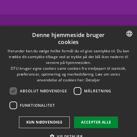
FACEBOOK
Denne hjemmeside bruger
cookies
INSTAGRAM
DANISH
Herunder kan du vælge hvilke formål du vil give samtykke til. Du kan
trække dit samtykke tilbage ved at trykke på det blå ikon nederst til
LINKEDIN
DANISH
venstre på hjemmesiden.
DTU bruger egne cookies samt cookies fra tredjepart til statistik,
ENGLISH
præferencer, optimering og markedsføring. Læs om vores
X
anvendelse af cookies her:
Detaljer
ABSOLUT NØDVENDIGE
MÅLRETNING
YOUTUBE
FUNKTIONALITET
Brug af personoplysninger
KUN NØDVENDIGE
ACCEPTER ALLE
Cookieoversigt
Tilgængelighedserklæring
VIS DETALJER