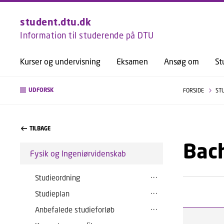
student.dtu.dk
Information til studerende på DTU
Kurser og undervisning
Eksamen
Ansøg om
St
UDFORSK
FORSIDE
ST
TILBAGE
Bach
Fysik og Ingeniørvidenskab
Studieordning
Studieplan
Anbefalede studieforløb