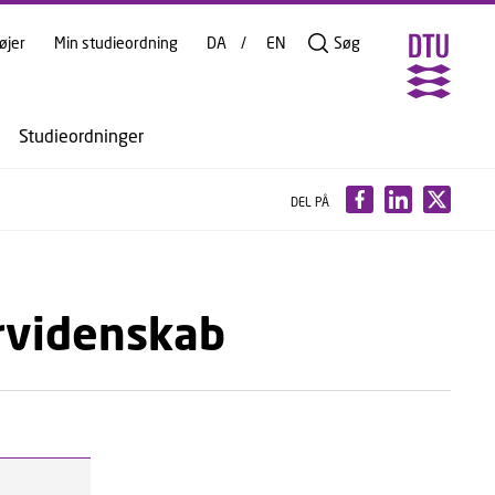
øjer
Min studieordning
DA
EN
Søg
Studieordninger
DEL PÅ
ørvidenskab