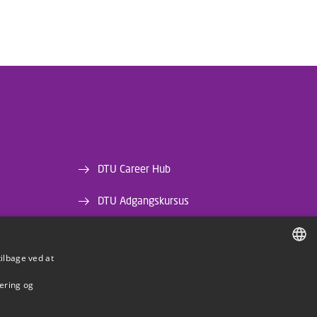
DTU Career Hub
DTU Adgangskursus
DTU Bibliotek
tilbage ved at
DTU Orbit
DANISH
mering og
DANISH