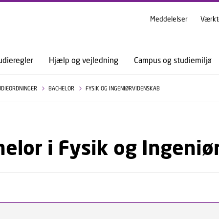
GÅ TIL PRIMÆRT INDHOLD (TRYK ENTER).
Meddelelser
Værkt
udieregler
Hjælp og vejledning
Campus og studiemiljø
UDIEORDNINGER
BACHELOR
FYSIK OG INGENIØRVIDENSKAB
elor i Fysik og Ingeni