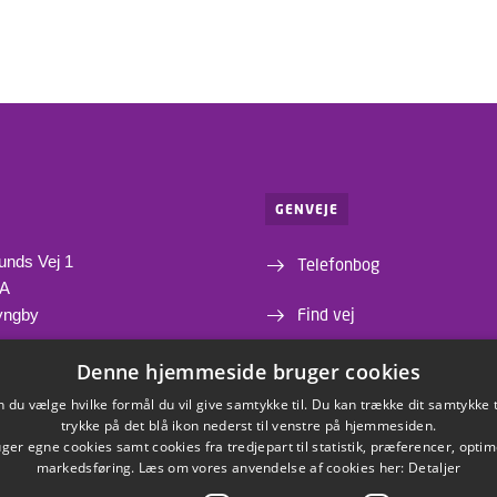
GENVEJE
unds Vej 1
Telefonbog
1A
Find vej
yngby
Institutter og centre
Denne hjemmeside bruger cookies
du vælge hvilke formål du vil give samtykke til. Du kan trække dit samtykke 
Webshop
trykke på det blå ikon nederst til venstre på hjemmesiden.
er egne cookies samt cookies fra tredjepart til statistik, præferencer, opti
markedsføring. Læs om vores anvendelse af cookies her:
Detaljer