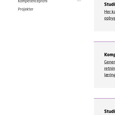
Kompetenceprofil
Stud
Projekter
Her k
opbyg
Komp
Gener
retnin
lærin
Stud