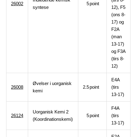
26002
5
point
syntese
12), F5
(ons 8-
17) og
F2A
(man
13-17)
og F3A
(tirs 8-
12)
E4A
Øvelser i uorganisk
26008
2.5
point
(tirs
kemi
13-17)
F4A
Uorganisk Kemi 2
26124
5
point
(tirs
(Koordinationskemi)
13-17)
E2A