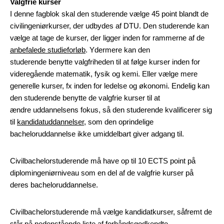
Valgfrie kurser
I denne fagblok skal den studerende vælge 45 point blandt de
civilingeniørkurser, der udbydes af DTU. Den studerende kan
vælge at tage de kurser, der ligger inden for rammerne af de
anbefalede studieforløb
. Ydermere kan den
studerende benytte valgfriheden til at følge kurser inden for
videregående matematik, fysik og kemi. Eller vælge mere
generelle kurser, fx inden for ledelse og økonomi. Endelig kan
den studerende benytte de valgfrie kurser til at
ændre uddannelsens fokus, så den studerende kvalificerer sig
til
kandidatuddannelser
, som den oprindelige
bacheloruddannelse ikke umiddelbart giver adgang til.
Civilbachelorstuderende må have op til 10 ECTS point på
diplomingeniørniveau som en del af de valgfrie kurser på
deres bacheloruddannelse.
Civilbachelorstuderende må vælge kandidatkurser, såfremt de
står på nedenstående liste af forhåndsgodkendte