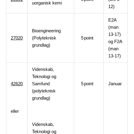
uorganisk kemi
12)
E2A
(man
Bioengineering
13-17)
27020
(Polyteknisk
5
point
og F2A
grundlag)
(man
13-17)
Videnskab,
Teknologi og
42620
Samfund
5
point
Januar
(polyteknisk
grundlag)
eller
Videnskab,
Teknologi og