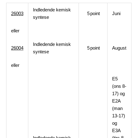
Indledende kemisk
26003
5
point
Juni
syntese
eller
Indledende kemisk
26004
5
point
August
syntese
eller
E5
(ons 8-
17) og
E2A
(man
13-17)
og
E3A
Indledende kemisk
(tirs 8-