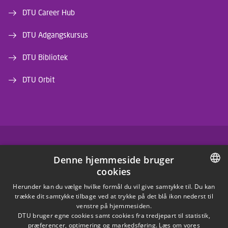
DTU Career Hub
DTU Adgangskursus
DTU Bibliotek
DTU Orbit
FACEBOOK
Denne hjemmeside bruger
cookies
INSTAGRAM
DANISH
Herunder kan du vælge hvilke formål du vil give samtykke til. Du kan
trække dit samtykke tilbage ved at trykke på det blå ikon nederst til
LINKEDIN
DANISH
venstre på hjemmesiden.
DTU bruger egne cookies samt cookies fra tredjepart til statistik,
ENGLISH
præferencer, optimering og markedsføring. Læs om vores
X