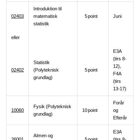
Introduktion til
02403
matematisk
5
point
Juni
statistik
eller
E3A
(tirs 8-
Statistik
12),
02402
(Polyteknisk
5
point
F4A
grundlag)
(tirs
13-17)
Forår
Fysik (Polyteknisk
10060
10
point
og
grundlag)
Efterår
E3A
Almen og
26001
5
point
(tirs 8-