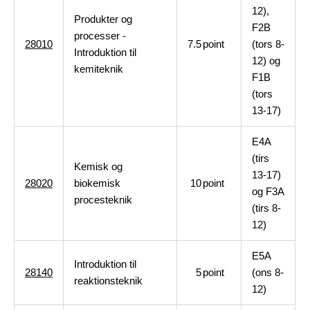
12),
Produkter og
F2B
processer -
28010
7.5
point
(tors 8-
Introduktion til
12) og
kemiteknik
F1B
(tors
13-17)
E4A
(tirs
Kemisk og
13-17)
28020
biokemisk
10
point
og F3A
procesteknik
(tirs 8-
12)
E5A
Introduktion til
28140
5
point
(ons 8-
reaktionsteknik
12)