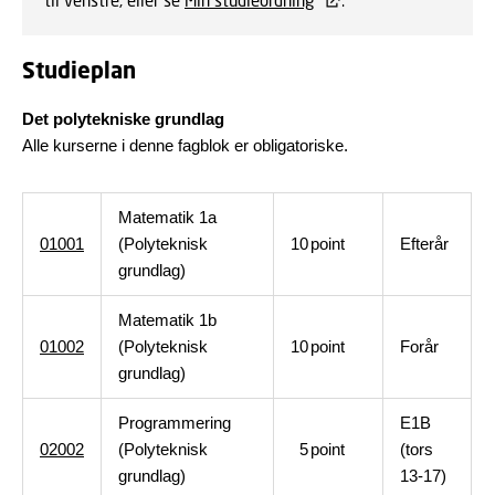
til venstre, eller se
Min studieordning
.
Studieplan
Det polytekniske grundlag
Alle kurserne i denne fagblok er obligatoriske.
Matematik 1a
01001
(Polyteknisk
10
point
Efterår
grundlag)
Matematik 1b
01002
(Polyteknisk
10
point
Forår
grundlag)
Programmering
E1B
02002
(Polyteknisk
5
point
(tors
grundlag)
13-17)