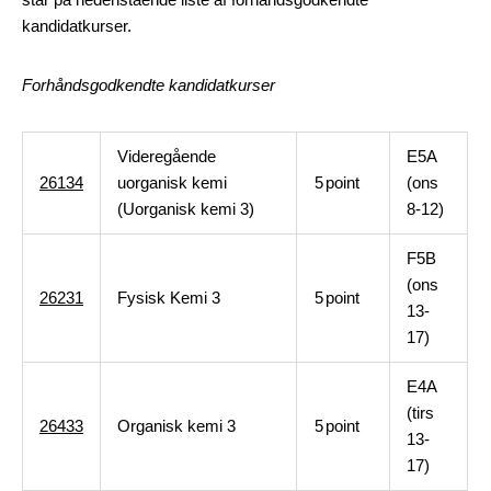
kandidatkurser.
Forhåndsgodkendte kandidatkurser
Videregående
E5A
26134
uorganisk kemi
5
point
(ons
(Uorganisk kemi 3)
8-12)
F5B
(ons
26231
Fysisk Kemi 3
5
point
13-
17)
E4A
(tirs
26433
Organisk kemi 3
5
point
13-
17)