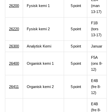
26200
Fysisk kemi 1
5
point
(man
13-17)
F1B
26220
Fysisk kemi 2
5
point
(tors
13-17)
26300
Analytisk Kemi
5
point
Januar
F5A
26400
Organisk kemi 1
5
point
(ons 8-
12)
E4B
26411
Organisk kemi 2
5
point
(fre 8-
12)
E4B
(fre 8-