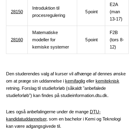
E2A
Introduktion til
28150
5
point
(man
procesregulering
13-17)
Matematiske
F2B
28160
modeller for
5
point
(tors 8-
kemiske systemer
12)
Den studerendes valg af kurser vil afhænge af dennes ønske
om at præge sin uddannelse i
kemifaglig
eller
kemiteknisk
retning. Forslag til studieforløb (såkaldt "anbefalede
studieforløb") kan findes på studieinformation.dtu.dk.
Læs også anbefalingerne under de mange
DTU-
kandidatuddannelser
, som en bachelor i Kemi og Teknologi
kan være adgangsgivede til.