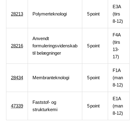
E3A
28213
Polymerteknologi
5
point
(tirs
8-12)
F4A
Anvendt
(tirs
28216
formuleringsvidenskab
5
point
13-
til belægninger
17)
F1A
28434
Membranteknologi
5
point
(man
8-12)
E1A
Faststof- og
47339
5
point
(man
strukturkemi
8-12)