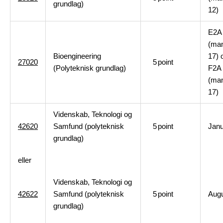
grundlag)
12)
E2A
(man
Bioengineering
17) 
27020
5
point
(Polyteknisk grundlag)
F2A
(man
17)
Videnskab, Teknologi og
42620
Samfund (polyteknisk
5
point
Janu
grundlag)
eller
Videnskab, Teknologi og
42622
Samfund (polyteknisk
5
point
Aug
grundlag)