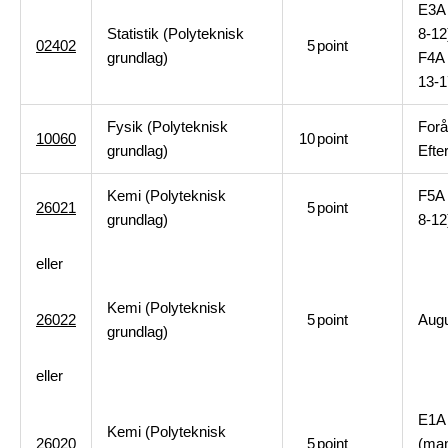
E3A 
Statistik (Polyteknisk
8-12
02402
5
point
grundlag)
F4A 
13-1
Fysik (Polyteknisk
Forå
10060
10
point
grundlag)
Efte
Kemi (Polyteknisk
F5A 
26021
5
point
grundlag)
8-12
eller
Kemi (Polyteknisk
26022
5
point
Aug
grundlag)
eller
E1A
Kemi (Polyteknisk
26020
5
point
(man