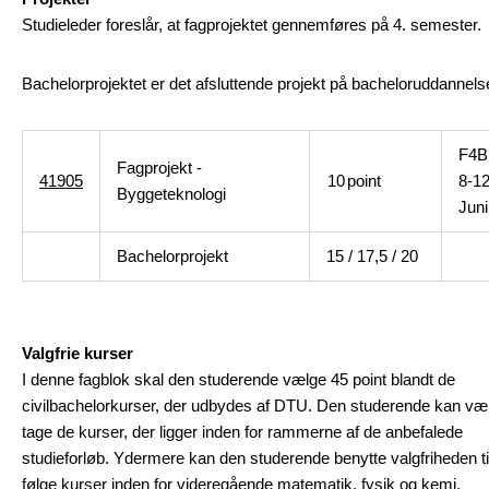
Studieleder foreslår, at fagprojektet gennemføres på 4. semester.
Bachelorprojektet er det afsluttende projekt på bacheloruddannels
F4B 
Fagprojekt -
41905
10
point
8-12
Byggeteknologi
Juni
Bachelorprojekt
15 / 17,5 / 20
Valgfrie kurser
I denne fagblok skal den studerende vælge 45 point blandt de
civilbachelorkurser, der udbydes af DTU. Den studerende kan væ
tage de kurser, der ligger inden for rammerne af de anbefalede
studieforløb. Ydermere kan den studerende benytte valgfriheden til
følge kurser inden for videregående matematik, fysik og kemi.