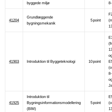
byggede miljø
8-
F
Grundlæggende
41204
5
point
(
bygningsmekanik
13
E
(f
13
o
41903
Introduktion til Byggeteknologi
10
point
E
(
8-
o
J
Introduktion til
E
41925
Bygningsinformationsmodellering
5
point
(
(BIM)
13