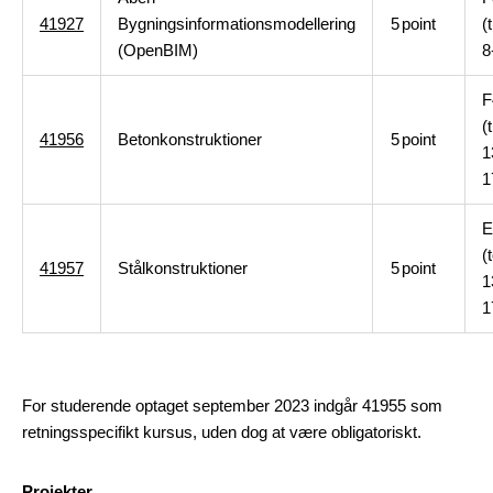
41927
Bygningsinformationsmodellering
5
point
(t
(OpenBIM)
8
F
(t
41956
Betonkonstruktioner
5
point
1
1
E
(
41957
Stålkonstruktioner
5
point
1
1
For studerende optaget september 2023 indgår 41955 som
retningsspecifikt kursus, uden dog at være obligatoriskt.
Projekter