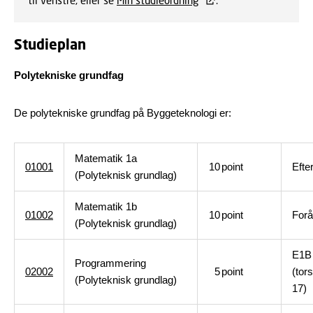
til venstre, eller se
Min studieordning
.
Studieplan
Polytekniske grundfag
De polytekniske grundfag på Byggeteknologi er:
Matematik 1a
01001
10
point
Efte
(Polyteknisk grundlag)
Matematik 1b
01002
10
point
Forå
(Polyteknisk grundlag)
E1B
Programmering
02002
5
point
(tor
(Polyteknisk grundlag)
17)