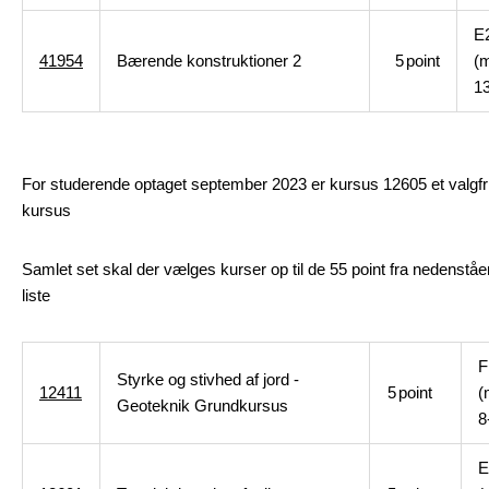
E
41954
Bærende konstruktioner 2
5
point
(
13
For studerende optaget september 2023 er kursus 12605 et valgfri
kursus
Samlet set skal der vælges kurser op til de 55 point fra nedenstå
liste
F
Styrke og stivhed af jord -
12411
5
point
(
Geoteknik Grundkursus
8
E