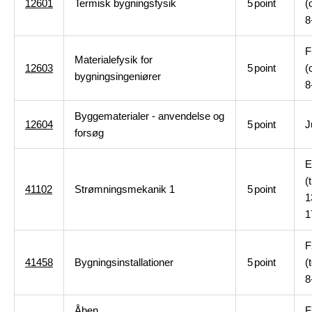
12601
Termisk bygningsfysik
5
point
(
8
F
Materialefysik for
12603
5
point
(
bygningsingeniører
8
Byggematerialer - anvendelse og
12604
5
point
J
forsøg
E
(t
41102
Strømningsmekanik 1
5
point
1
1
F
41458
Bygningsinstallationer
5
point
(
8
Åben
F