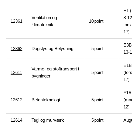
E1 
Ventilation og
8-12
12361
10
point
klimateknik
tors
17)
E3B 
12362
Dagslys og Belysning
5
point
13-1
E1B
Varme- og stoftransport i
12611
5
point
(tor
bygninger
17)
F1A
12612
Betonteknologi
5
point
(ma
12)
12614
Tegl og murværk
5
point
Aug