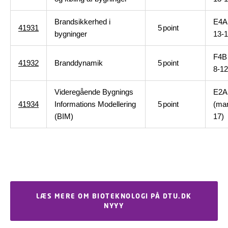
Brandsikkerhed i
E4A 
41931
5
point
bygninger
13-1
F4B 
41932
Branddynamik
5
point
8-12
Videregående Bygnings
E2A
41934
Informations Modellering
5
point
(ma
(BIM)
17)
LÆS MERE OM BIOTEKNOLOGI PÅ DTU.DK
NYYY