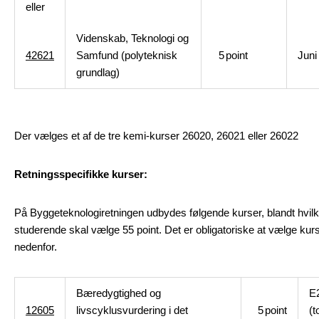
eller
Videnskab, Teknologi og
42621
Samfund (polyteknisk
5
point
Juni
grundlag)
Der vælges et af de tre kemi-kurser 26020, 26021 eller 26022
Retningsspecifikke kurser:
På Byggeteknologiretningen udbydes følgende kurser, blandt hvil
studerende skal vælge 55 point. Det er obligatoriske at vælge kur
nedenfor.
Bæredygtighed og
E
12605
livscyklusvurdering i det
5
point
(t