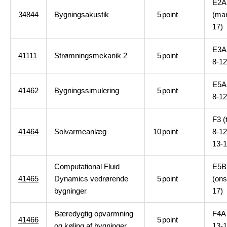
E2A
34844
Bygningsakustik
5
point
(ma
17)
E3A 
41111
Strømningsmekanik 2
5
point
8-12
E5A
41462
Bygningssimulering
5
point
8-12
F3 (t
41464
Solvarmeanlæg
10
point
8-12
13-1
Computational Fluid
E5B
41465
Dynamics vedrørende
5
point
(ons
bygninger
17)
Bæredygtig opvarmning
F4A 
41466
5
point
og køling af bygninger
13-1