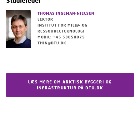
Studieleder
THOMAS INGEMAN-NIELSEN
LEKTOR
INSTITUT FOR MILJØ- OG
RESSOURCETEKNOLOGI
MOBIL: +45 53858075
THIN@DTU.DK
LÆS MERE OM ARKTISK BYGGERI OG
INFRASTRUKTUR PÅ DTU.DK