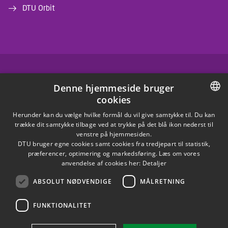
DTU Orbit
FACEBOOK
Denne hjemmeside bruger
cookies
INSTAGRAM
DANISH
Herunder kan du vælge hvilke formål du vil give samtykke til. Du kan
trække dit samtykke tilbage ved at trykke på det blå ikon nederst til
LINKEDIN
DANISH
venstre på hjemmesiden.
DTU bruger egne cookies samt cookies fra tredjepart til statistik,
ENGLISH
præferencer, optimering og markedsføring. Læs om vores
X
anvendelse af cookies her:
Detaljer
ABSOLUT NØDVENDIGE
MÅLRETNING
YOUTUBE
FUNKTIONALITET
Brug af personoplysninger