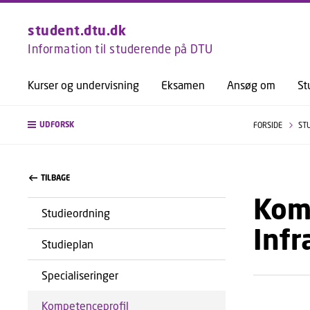
student.dtu.dk
Information til studerende på DTU
Kurser og undervisning
Eksamen
Ansøg om
St
UDFORSK
FORSIDE
ST
TILBAGE
Komp
Studieordning
Infr
Studieplan
Specialiseringer
Kompetenceprofil