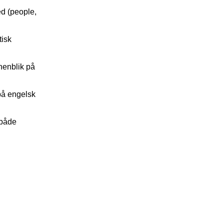
ed (people,
tisk
henblik på
på engelsk
 både