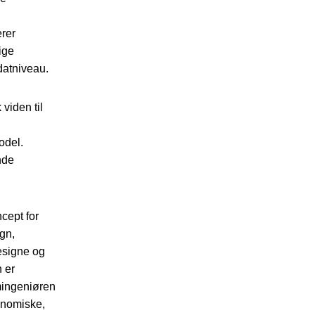
erer
lige
datniveau.
viden til
odel.
nde
cept for
gn,
designe og
 er
omingeniøren
onomiske,