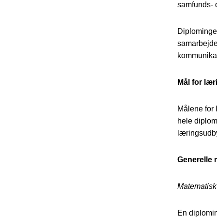
samfunds- 
Diplomingen
samarbejde 
kommunikat
Mål for læ
Målene for 
hele diplom
læringsudby
Generelle 
Matematisk-
En diplomi