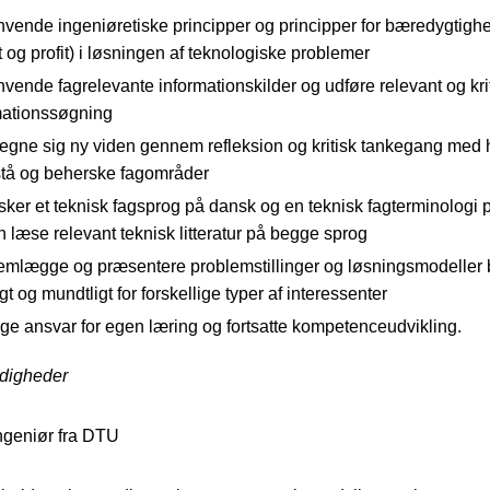
nvende ingeniøretiske principper og principper for bæredygtigh
 og profit) i løsningen af teknologiske problemer
vende fagrelevante informationskilder og udføre relevant og kri
mationssøgning
legne sig ny viden gennem refleksion og kritisk tankegang med 
rstå og beherske fagområder
sker et teknisk fagsprog på dansk og en teknisk fagterminologi 
 læse relevant teknisk litteratur på begge sprog
remlægge og præsentere problemstillinger og løsningsmodeller
ligt og mundtligt for forskellige typer af interessenter
ge ansvar for egen læring og fortsatte kompetenceudvikling.
rdigheder
ngeniør fra DTU