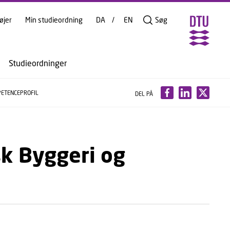
øjer
Min studieordning
DA
EN
Søg
Studieordninger
ETENCEPROFIL
DEL PÅ
sk Byggeri og