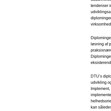
tendenser i
udviklingsa
diplomingeni
virksomhede
Diplomingen
løsning af 
praksisnære
Diplominge
eksisterend
DTU’s diplo
udvikling o
Implement, 
implementer
helhedsorie
kan således