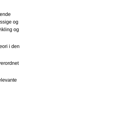
vende
æssige og
ikling og
ori i den
verordnet
elevante