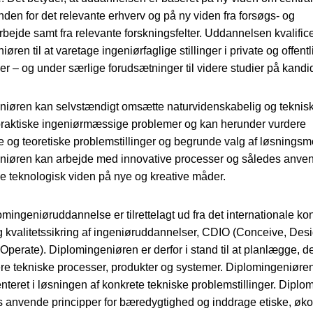
nden for det relevante erhverv og på ny viden fra forsøgs- og
rbejde samt fra relevante forskningsfelter. Uddannelsen kvalific
øren til at varetage ingeniørfaglige stillinger i private og offent
r – og under særlige forudsætninger til videre studier på kandi
iøren kan selvstændigt omsætte naturvidenskabelig og teknisk 
praktiske ingeniørmæssige problemer og kan herunder vurdere
 og teoretiske problemstillinger og begrunde valg af løsningsm
niøren kan arbejde med innovative processer og således anve
e teknologisk viden på nye og kreative måder.
mingeniøruddannelse er tilrettelagt ud fra det internationale kon
g kvalitetssikring af ingeniøruddannelser, CDIO (Conceive, Desi
Operate). Diplomingeniøren er derfor i stand til at planlægge, 
e tekniske processer, produkter og systemer. Diplomingeniøren
nteret i løsningen af konkrete tekniske problemstillinger. Dipl
 anvende principper for bæredygtighed og inddrage etiske, øk