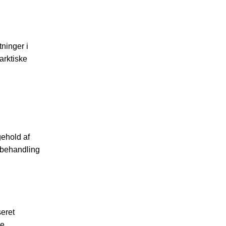
tninger i
arktiske
gehold af
sbehandling
eret
le