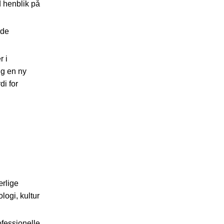
 henblik på
nde
r i
ig en ny
di for
ærlige
ologi, kultur
fessionelle