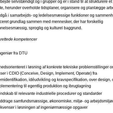
bejde selvstændigt og i grupper og er i stand til at strukturere et
de, herunder overholde tidsplaner, organisere og planlægge arb
ndgå i samarbejds- og ledelsesmæssige funktioner og sammen
ficeret grundlag sammen med mennesker, der har forskellig
nelsesmæssig, sproglig og kulturel baggrund.
srettede kompetencer
ngeniør fra DTU
hedsorienteret i løsning af konkrete tekniske problemstillinger 
faser i CDIO (Conceive, Design, Implement, Operate) fra
midentifikation, idéudvikling og kravspecifikation, over design,
plementering til egentlig produktion og ibrugtagning
ndskab til relevante industrielle procedurer og standarder
nddrage samfundsmæssige, økonomiske, miljø- og arbejdsmilj
kvenser i løsningen af ingeniørmæssige opgaver