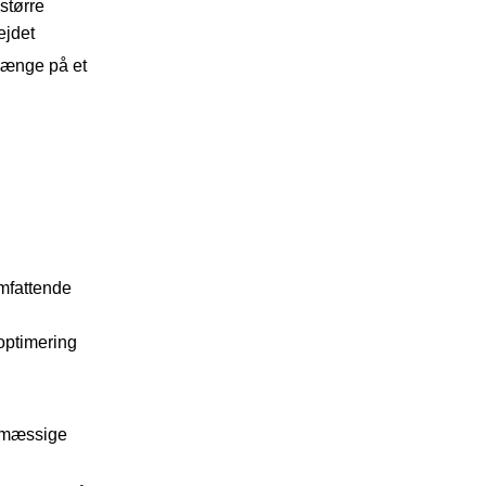
 større
ejdet
hænge på et
omfattende
 optimering
ømæssige