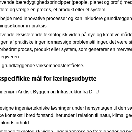
nvende bæredygtighedsprincipper (people, planet og profit) med
dere og vælge en proces, et produkt eller et system
rbejde med innovative processer og kan inkludere grundlægge
tningsøkonomi i praksis
nvende eksisterende teknologisk viden på nye og kreative måde
ngen af praktiske ingeniørmæssige problemstillinger, det være s
 forbedret proces, produkt eller system, som genererer en mervær
egiveren
n grundlæggende virksomhedsforståelse.
specifikke mål for læringsudbytte
geniør i Arktisk Byggeri og Infrastruktur fra DTU
esigne ingeniørtekniske løsninger under hensyntagen til den s
ke kontekst i bred forstand, herunder i relation til natur, klima, ge
mfundsforhold.
nvende teknologisk viden, ingeniørmæssige færdigheder og pro