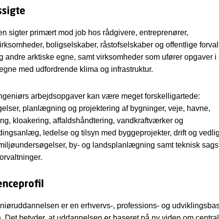
ssigte
 sigter primært mod job hos rådgivere, entreprenører,
irksomheder, boligselskaber, råstofselskaber og offentlige forval
 andre arktiske egne, samt virksomheder som ufører opgaver i 
 egne med udfordrende klima og infrastruktur.
ingeniørs arbejdsopgaver kan være meget forskelligartede:
elser, planlægning og projektering af bygninger, veje, havne,
ng, kloakering, affaldshåndtering, vandkraftværker og
dingsanlæg, ledelse og tilsyn med byggeprojekter, drift og vedli
miljøundersøgelser, by- og landsplanlægning samt teknisk sag
forvaltninger.
nceprofil
iøruddannelsen er en erhvervs-, professions- og udviklingsbas
 Det betyder, at uddannelsen er baseret på ny viden om centra