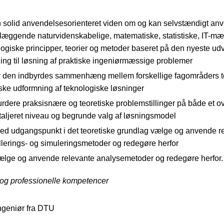
n solid anvendelsesorienteret viden om og kan selvstændigt an
læggende naturvidenskabelige, matematiske, statistiske, IT-m
logiske principper, teorier og metoder baseret på den nyeste udv
ning til løsning af praktiske ingeniørmæssige problemer
år den indbyrdes sammenhæng mellem forskellige fagområders te
iske udformning af teknologiske løsninger
rdere praksisnære og teoretiske problemstillinger på både et o
taljeret niveau og begrunde valg af løsningsmodel
ed udgangspunkt i det teoretiske grundlag vælge og anvende r
lerings- og simuleringsmetoder og redegøre herfor
ælge og anvende relevante analysemetoder og redegøre herfor.
 og professionelle kompetencer
ngeniør fra DTU