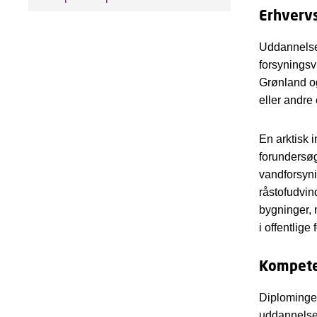
Erhverv
Uddannelsen
forsyningsv
Grønland og
eller andre
En arktisk 
forundersøg
vandforsyni
råstofudvin
bygninger, 
i offentlige 
Kompete
Diplomingen
uddannelse.