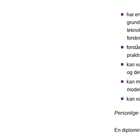
har e
grund
tekno
forsk
forst
prakt
kan vu
og de
kan m
model
kan v
Personlige
En diplomi