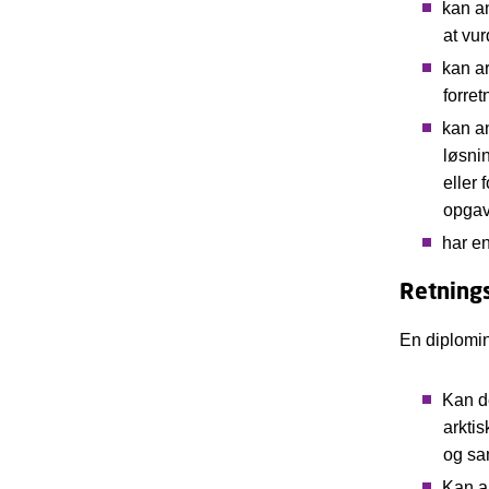
kan a
at vur
kan a
forre
kan a
løsni
eller
opgav
har e
Retnings
En diplomin
Kan d
arktis
og sa
Kan a