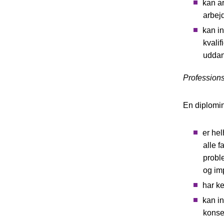
kan ar
arbej
kan i
kvali
uddan
Profession
En diplomi
er hel
alle 
proble
og im
har ke
kan i
konse