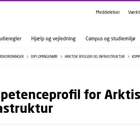
GÅ TIL PRIMÆRT INDHOLD (TRYK ENTER).
Meddelelser
Værkt
udieregler
Hjælp og vejledning
Campus og studiemiljø
UDIEORDNINGER
DIPLOMINGENIØR
ARKTISK BYGGERI OG INFRASTRUKTUR
KOMP
etenceprofil for Arkti
astruktur