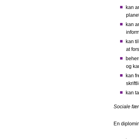
kan a
planet
kan an
infor
kan ti
at fo
beher
og kan
kan f
skrift
kan ta
Sociale fæ
En diplomi