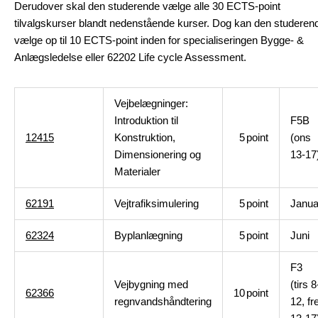
Derudover skal den studerende vælge alle 30 ECTS-point
tilvalgskurser blandt nedenstående kurser. Dog kan den studeren
vælge op til 10 ECTS-point inden for specialiseringen Bygge- &
Anlægsledelse eller 62202 Life cycle Assessment.
Vejbelægninger:
Introduktion til
F5B
12415
Konstruktion,
5
point
(ons
Dimensionering og
13-17
Materialer
62191
Vejtrafiksimulering
5
point
Janua
62324
Byplanlægning
5
point
Juni
F3
Vejbygning med
(tirs 8
62366
10
point
regnvandshåndtering
12, fr