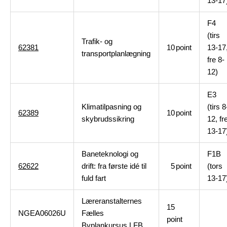
13-17
F4
(tirs
Trafik- og
62381
10
point
13-17
transportplanlægning
fre 8-
12)
E3
Klimatilpasning og
(tirs 8
62389
10
point
skybrudssikring
12, fr
13-17
Baneteknologi og
F1B
62622
drift: fra første idé til
5
point
(tors
fuld fart
13-17
Læreranstalternes
15
NGEA06026U
Fælles
point
Byplankursus LFB