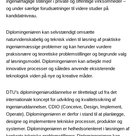
ingeniørfaglige stillinger i private og offentlige virksomheder –
og under særlige forudsætninger til videre studier på
kandidatniveau.
Diplomingeniøren kan selvstændigt omsætte
naturvidenskabelig og teknisk viden til løsning af praktiske
ingeniørmæssige problemer og kan herunder vurdere
praksisnære og teoretiske problemstillinger og begrunde valg
af løsningsmodel. Diplomingeniøren kan arbejde med
innovative processer og således anvende eksisterende
teknologisk viden på nye og kreative måder.
DTU’s diplomingeniøruddannelse er tilrettelagt ud fra det
internationale koncept for udvikling og kvalitetssikring af
ingeniøruddannelser, CDIO (Conceive, Design, Implement,
Operate). Diplomingeniøren er derfor i stand til at planlægge,
designe og implementere tekniske processer, produkter og
systemer. Diplomingeniøren er helhedsorienteret i løsningen af
konkrete tekniske problemstillinger. Diplomingeniøren kan