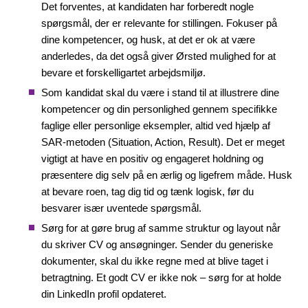
Det forventes, at kandidaten har forberedt nogle
spørgsmål, der er relevante for stillingen. Fokuser på
dine kompetencer, og husk, at det er ok at være
anderledes, da det også giver Ørsted mulighed for at
bevare et forskelligartet arbejdsmiljø.
Som kandidat skal du være i stand til at illustrere dine
kompetencer og din personlighed gennem specifikke
faglige eller personlige eksempler, altid ved hjælp af
SAR-metoden (Situation, Action, Result). Det er meget
vigtigt at have en positiv og engageret holdning og
præsentere dig selv på en ærlig og ligefrem måde. Husk
at bevare roen, tag dig tid og tænk logisk, før du
besvarer især uventede spørgsmål.
Sørg for at gøre brug af samme struktur og layout når
du skriver CV og ansøgninger. Sender du generiske
dokumenter, skal du ikke regne med at blive taget i
betragtning. Et godt CV er ikke nok – sørg for at holde
din LinkedIn profil opdateret.