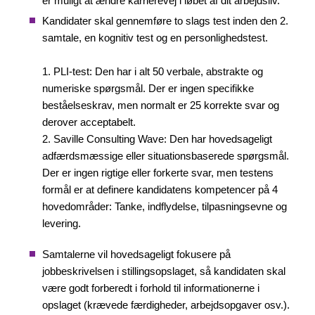
er muligt at ændre karrierevej i løbet af dit arbejdsliv.
Kandidater skal gennemføre to slags test inden den 2.
samtale, en kognitiv test og en personlighedstest.
1. PLI-test: Den har i alt 50 verbale, abstrakte og
numeriske spørgsmål. Der er ingen specifikke
beståelseskrav, men normalt er 25 korrekte svar og
derover acceptabelt.
2. Saville Consulting Wave: Den har hovedsageligt
adfærdsmæssige eller situationsbaserede spørgsmål.
Der er ingen rigtige eller forkerte svar, men testens
formål er at definere kandidatens kompetencer på 4
hovedområder: Tanke, indflydelse, tilpasningsevne og
levering.
Samtalerne vil hovedsageligt fokusere på
jobbeskrivelsen i stillingsopslaget, så kandidaten skal
være godt forberedt i forhold til informationerne i
opslaget (krævede færdigheder, arbejdsopgaver osv.).