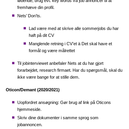
løbende, brug evt. key words fra job annoncer til at
fremhæve din profil.
Nets’ Don’ts.
Lad være med at skrive alle sommerjobs du har
haft på dit CV
Manglende retning i CV’et
à
Det skal have et
formål og være målrettet
Til jobinterviewet anbefaler Nets at du har gjort
forarbejdet, research firmaet. Har du spørgsmål, skal du
ikke være bange for at stille dem.
Oticon/Demant (2020/2021)
Uopfordret ansøgning: Gør brug af link på Oticons
hjemmeside.
Skriv dine dokumenter i samme sprog som
jobannoncen.