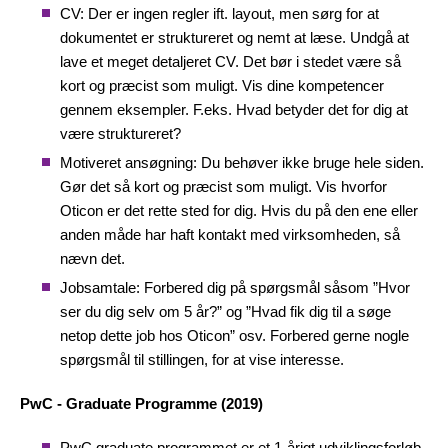
CV: Der er ingen regler ift. layout, men sørg for at
dokumentet er struktureret og nemt at læse. Undgå at
lave et meget detaljeret CV. Det bør i stedet være så
kort og præcist som muligt. Vis dine kompetencer
gennem eksempler. F.eks. Hvad betyder det for dig at
være struktureret?
Motiveret ansøgning: Du behøver ikke bruge hele siden.
Gør det så kort og præcist som muligt. Vis hvorfor
Oticon er det rette sted for dig. Hvis du på den ene eller
anden måde har haft kontakt med virksomheden, så
nævn det.
Jobsamtale: Forbered dig på spørgsmål såsom ”Hvor
ser du dig selv om 5 år?” og ”Hvad fik dig til a søge
netop dette job hos Oticon” osv. Forbered gerne nogle
spørgsmål til stillingen, for at vise interesse.
PwC - Graduate Programme (2019)
PwC graduate programmet er et 1-årigt udviklingsforløb