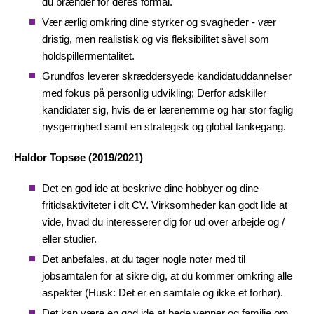
du brænder for deres formål.
Vær ærlig omkring dine styrker og svagheder - vær
dristig, men realistisk og vis fleksibilitet såvel som
holdspillermentalitet.
Grundfos leverer skræddersyede kandidatuddannelser
med fokus på personlig udvikling; Derfor adskiller
kandidater sig, hvis de er lærenemme og har stor faglig
nysgerrighed samt en strategisk og global tankegang.
Haldor Topsøe (2019/2021)
Det en god ide at beskrive dine hobbyer og dine
fritidsaktiviteter i dit CV. Virksomheder kan godt lide at
vide, hvad du interesserer dig for ud over arbejde og /
eller studier.
Det anbefales, at du tager nogle noter med til
jobsamtalen for at sikre dig, at du kommer omkring alle
aspekter (Husk: Det er en samtale og ikke et forhør).
Det kan være en god ide at bede venner og familie om