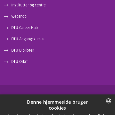
Institutter og centre
Webshop
DTU Career Hub
DTU Adgangskursus
DTU Bibliotek
DTU Orbit
FACEBOOK
Denne hjemmeside bruger
cookies
INSTAGRAM
DANISH