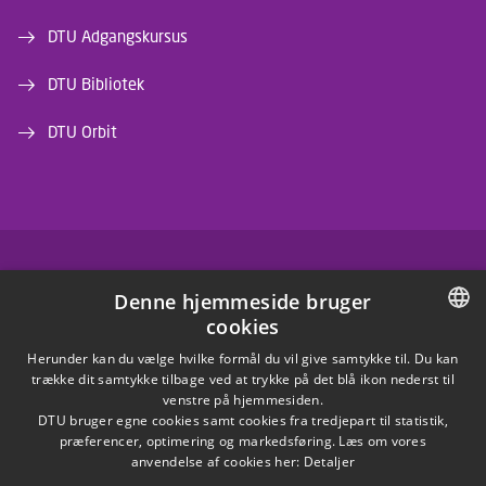
DTU Adgangskursus
DTU Bibliotek
DTU Orbit
FACEBOOK
Denne hjemmeside bruger
cookies
INSTAGRAM
DANISH
Herunder kan du vælge hvilke formål du vil give samtykke til. Du kan
trække dit samtykke tilbage ved at trykke på det blå ikon nederst til
LINKEDIN
DANISH
venstre på hjemmesiden.
DTU bruger egne cookies samt cookies fra tredjepart til statistik,
ENGLISH
præferencer, optimering og markedsføring. Læs om vores
X
anvendelse af cookies her:
Detaljer