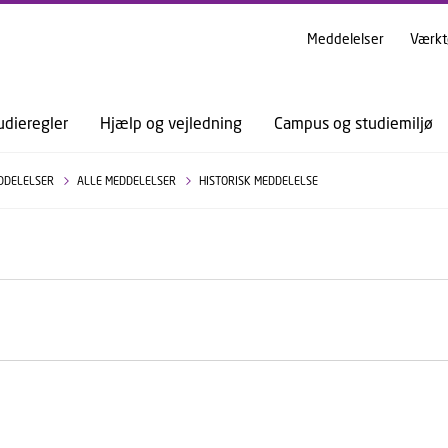
GÅ TIL PRIMÆRT INDHOLD (TRYK ENTER).
Meddelelser
Værkt
udieregler
Hjælp og vejledning
Campus og studiemiljø
DDELELSER
ALLE MEDDELELSER
HISTORISK MEDDELELSE