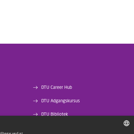
DTU Career Hub
DTU Adgangskursus
DTU Bibliotek
DTU Orbit
tilbage ved at