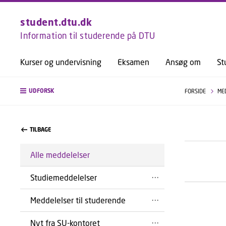
student.dtu.dk
Information til studerende på DTU
Kurser og undervisning
Eksamen
Ansøg om
St
UDFORSK
FORSIDE
ME
TILBAGE
Alle meddelelser
Studiemeddelelser
Meddelelser til studerende
Nyt fra SU-kontoret