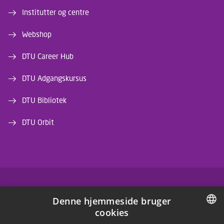
Institutter og centre
Webshop
DTU Career Hub
DTU Adgangskursus
DTU Bibliotek
DTU Orbit
FACEBOOK
Denne hjemmeside bruger
cookies
INSTAGRAM