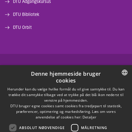
DTU Adgangskursus
DTU Bibliotek
DTU Orbit
FACEBOOK
Denne hjemmeside bruger
cookies
INSTAGRAM
DANISH
Herunder kan du vælge hvilke formål du vil give samtykke til. Du kan
trække dit samtykke tilbage ved at trykke på det blå ikon nederst til
LINKEDIN
DANISH
venstre på hjemmesiden.
DTU bruger egne cookies samt cookies fra tredjepart til statistik,
ENGLISH
præferencer, optimering og markedsføring. Læs om vores
X
anvendelse af cookies her:
Detaljer
ABSOLUT NØDVENDIGE
MÅLRETNING
YOUTUBE