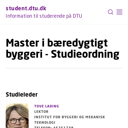
GÅ TIL PRIMÆRT INDHOLD (TRYK ENTER).
student.dtu.dk
Information til studerende på DTU
Master i bæredygtigt
byggeri - Studieordning
Studieleder
TOVE LADING
LEKTOR
INSTITUT FOR BYGGERI OG MEKANISK
TEKNOLOGI
TELEFON: 45251738