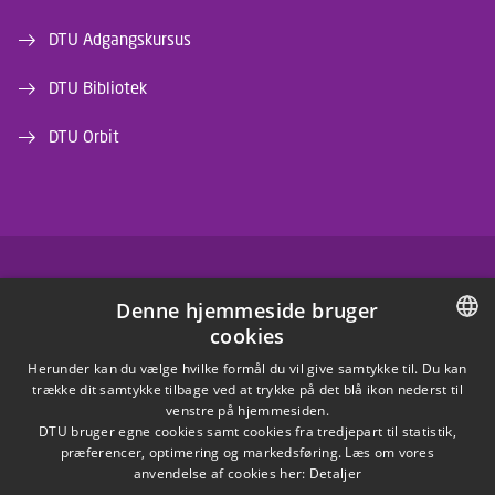
DTU Adgangskursus
DTU Bibliotek
DTU Orbit
FACEBOOK
Denne hjemmeside bruger
cookies
INSTAGRAM
DANISH
Herunder kan du vælge hvilke formål du vil give samtykke til. Du kan
trække dit samtykke tilbage ved at trykke på det blå ikon nederst til
LINKEDIN
DANISH
venstre på hjemmesiden.
DTU bruger egne cookies samt cookies fra tredjepart til statistik,
ENGLISH
præferencer, optimering og markedsføring. Læs om vores
X
anvendelse af cookies her:
Detaljer