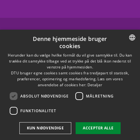
FACEBOOK
Denne hjemmeside bruger
cookies
INSTAGRAM
DANISH
Herunder kan du vælge hvilke formål du vil give samtykke til. Du kan
trække dit samtykke tilbage ved at trykke på det blå ikon nederst til
LINKEDIN
DANISH
venstre på hjemmesiden.
DTU bruger egne cookies samt cookies fra tredjepart til statistik,
ENGLISH
præferencer, optimering og markedsføring. Læs om vores
X
anvendelse af cookies her:
Detaljer
ABSOLUT NØDVENDIGE
MÅLRETNING
YOUTUBE
FUNKTIONALITET
Brug af personoplysninger
KUN NØDVENDIGE
ACCEPTER ALLE
Cookieoversigt
Tilgængelighedserklæring