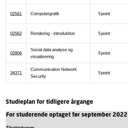
02561
Computergrafik
5
point
02562
Rendering - introduktion
5
point
Social data analyse og
02806
5
point
visualisering
Communication Network
34371
5
point
Security
Studieplan for tidligere årgange
For studerende optaget før september 2022
Tilvalgskurser