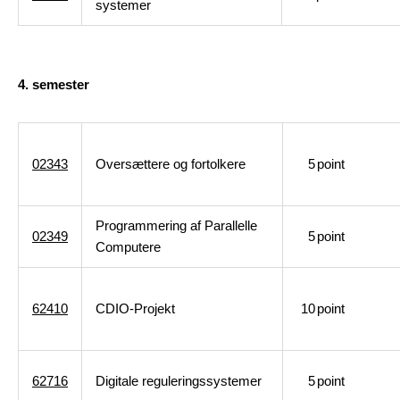
systemer
4. semester
02343
Oversættere og fortolkere
5
point
Programmering af Parallelle
02349
5
point
Computere
62410
CDIO-Projekt
10
point
62716
Digitale reguleringssystemer
5
point