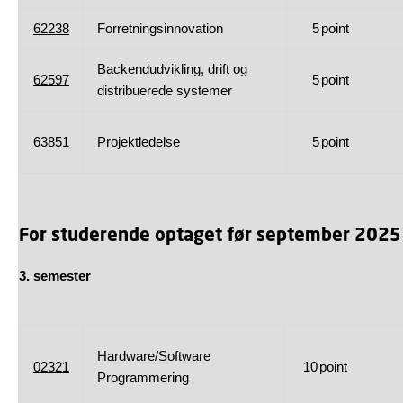
62238
Forretningsinnovation
5
point
Backendudvikling, drift og
62597
5
point
distribuerede systemer
63851
Projektledelse
5
point
For studerende optaget før september 2025
3. semester
Hardware/Software
02321
10
point
Programmering