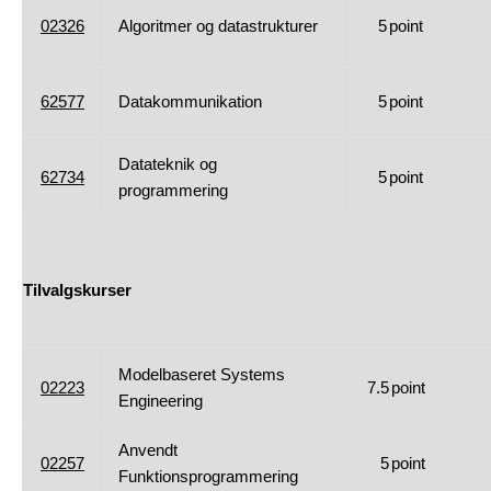
02326
Algoritmer og datastrukturer
5
point
62577
Datakommunikation
5
point
Datateknik og
62734
5
point
programmering
Tilvalgskurser
Modelbaseret Systems
02223
7.5
point
Engineering
Anvendt
02257
5
point
Funktionsprogrammering