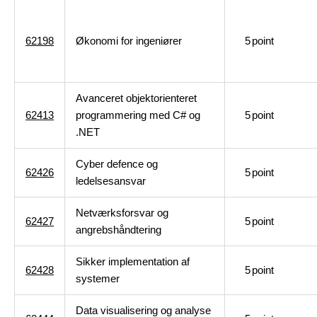
62198
Økonomi for ingeniører
5
point
Avanceret objektorienteret
62413
programmering med C# og
5
point
.NET
Cyber defence og
62426
5
point
ledelsesansvar
Netværksforsvar og
62427
5
point
angrebshåndtering
Sikker implementation af
62428
5
point
systemer
Data visualisering og analyse