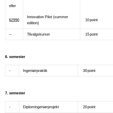
eller
Innovation Pilot (summer
62990
10
point
edition)
--
Tilvalgskurser
15
point
6. semester
-
Ingeniørpraktik
30
point
7. semester
-
Diplomingeniørprojekt
20
point