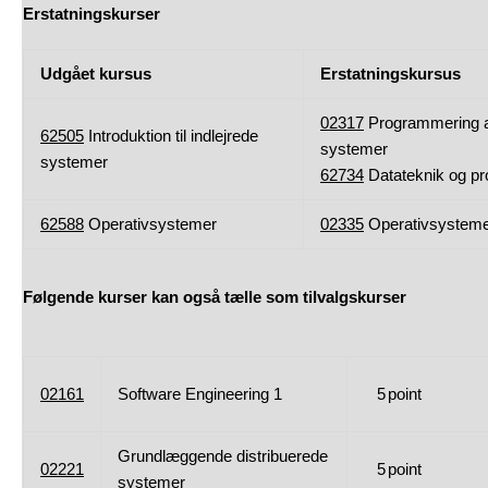
Erstatningskurser
Udgået kursus
Erstatningskursus
02317
Programmering af
62505
Introduktion til indlejrede
systemer
systemer
62734
Datateknik og p
62588
Operativsystemer
02335
Operativsystem
Følgende kurser kan også tælle som tilvalgskurser
02161
Software Engineering 1
5
point
Grundlæggende distribuerede
02221
5
point
systemer