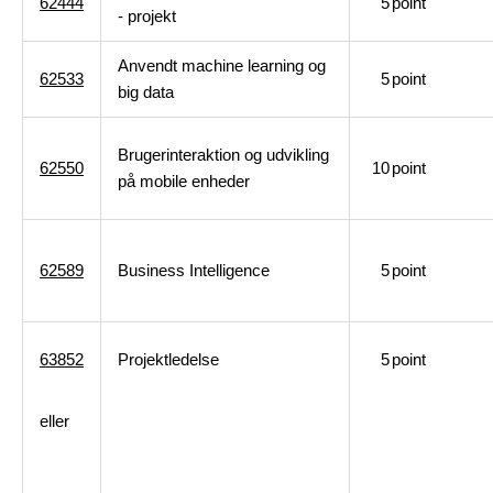
62444
5
point
- projekt
Anvendt machine learning og
62533
5
point
big data
Brugerinteraktion og udvikling
62550
10
point
på mobile enheder
62589
Business Intelligence
5
point
63852
Projektledelse
5
point
eller