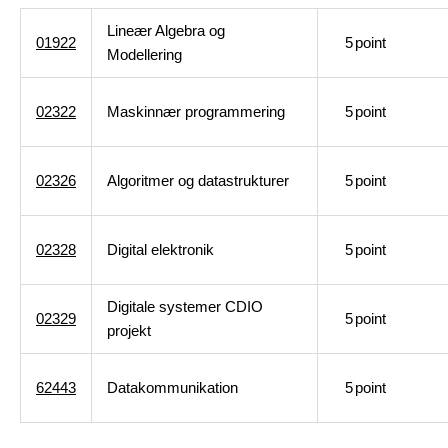
Lineær Algebra og
01922
5
point
Modellering
02322
Maskinnær programmering
5
point
02326
Algoritmer og datastrukturer
5
point
02328
Digital elektronik
5
point
Digitale systemer CDIO
02329
5
point
projekt
62443
Datakommunikation
5
point