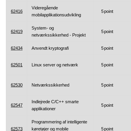
Videregående
62416
5
point
mobilapplikationsudvikling
System- og
62419
5
point
netværkssikkerhed - Projekt
62434
Anvendt kryptografi
5
point
62501
Linux server og netværk
5
point
62530
Netværkssikkerhed
5
point
Indlejrede C/C++ smarte
62547
5
point
applikationer
Programmering af intelligente
62573
køretøjer og mobile
5
point