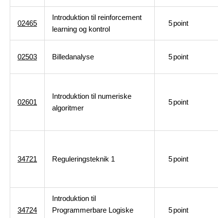
Introduktion til reinforcement
02465
5
point
learning og kontrol
02503
Billedanalyse
5
point
Introduktion til numeriske
02601
5
point
algoritmer
34721
Reguleringsteknik 1
5
point
Introduktion til
34724
Programmerbare Logiske
5
point