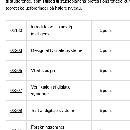
til studerende, som i tillæg til studieplanens professionsrettede ku
teoretiske udfordringer på højere niveau.
Introduktion til kunstig
02180
5
point
intelligens
02203
Design af Digitale Systemer
5
point
02205
VLSI Design
5
point
Verifikation af digitale
02207
5
point
systemer
02209
Test af digitale systemer
5
point
Forskningsemner i