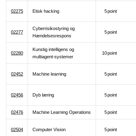
02275
Etisk hacking
5
point
Cyberrisikostyring og
02277
5
point
Hændelsesrespons
Kunstig intelligens og
02280
10
point
multiagent-systemer
02452
Machine learning
5
point
02456
Dyb læring
5
point
02476
Machine Learning Operations
5
point
02504
Computer Vision
5
point