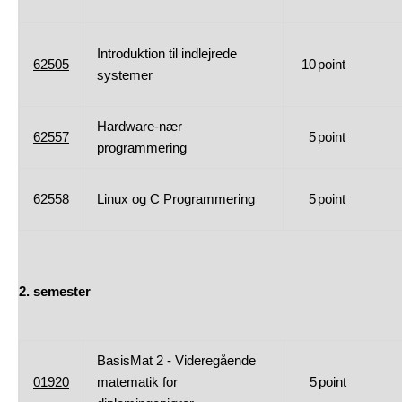
Introduktion til indlejrede
62505
10
point
systemer
Hardware-nær
62557
5
point
programmering
62558
Linux og C Programmering
5
point
2. semester
BasisMat 2 - Videregående
01920
matematik for
5
point