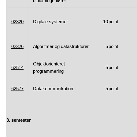
diplomingeniører
02320
Digitale systemer
10
point
02326
Algoritmer og datastrukturer
5
point
Objektorienteret
62514
5
point
programmering
62577
Datakommunikation
5
point
3. semester