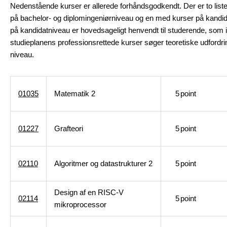
Nedenstående kurser er allerede forhåndsgodkendt. Der er to list
på bachelor- og diplomingeniørniveau og en med kurser på kandid
på kandidatniveau er hovedsageligt henvendt til studerende, som i t
studieplanens professionsrettede kurser søger teoretiske udfordri
niveau.
01035
Matematik 2
5
point
01227
Grafteori
5
point
02110
Algoritmer og datastrukturer 2
5
point
Design af en RISC-V
02114
5
point
mikroprocessor