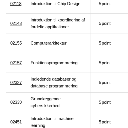
02118
Introduktion til Chip Design
5
point
Introduktion til koordinering af
02148
5
point
fordelte applikationer
02155
Computerarkitektur
5
point
02157
Funktionsprogrammering
5
point
Indledende databaser og
02327
5
point
database programmering
Grundlæggende
02339
5
point
cybersikkerhed
Introduktion til machine
02451
5
point
learning