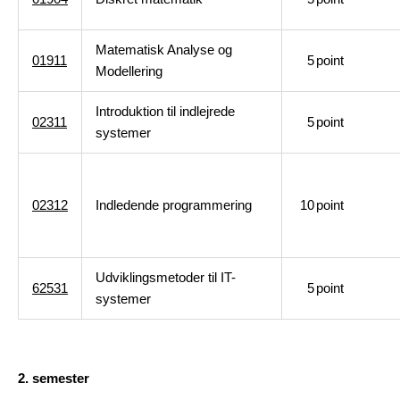
Matematisk Analyse og
01911
5
point
Modellering
Introduktion til indlejrede
02311
5
point
systemer
02312
Indledende programmering
10
point
Udviklingsmetoder til IT-
62531
5
point
systemer
2. semester