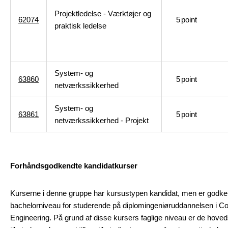
Projektledelse - Værktøjer og
62074
5
point
praktisk ledelse
System- og
63860
5
point
netværkssikkerhed
System- og
63861
5
point
netværkssikkerhed - Projekt
Forhåndsgodkendte kandidatkurser
Kurserne i denne gruppe har kursustypen kandidat, men er godke
bachelorniveau for studerende på diplomingeniøruddannelsen i C
Engineering. På grund af disse kursers faglige niveau er de hove