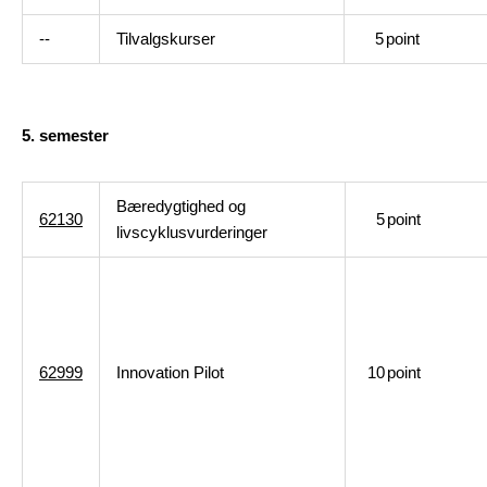
--
Tilvalgskurser
5
point
5. semester
Bæredygtighed og
62130
5
point
livscyklusvurderinger
62999
Innovation Pilot
10
point