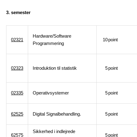
3. semester
Hardware/Software
02321
10
point
Programmering
02323
Introduktion til statistik
5
point
02335
Operativsystemer
5
point
62525
Digital Signalbehandling.
5
point
Sikkerhed i indlejrede
62575
5
point