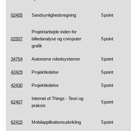
02405
Sandsynlighedsregning
5
point
Projektarbejde inden for
02507
billedanalyse og computer
5
point
grafik
34754
Autonome robotsystemer
5
point
42429
Projektledelse
5
point
42430
Projektledelse
5
point
Internet of Things - Teori og
62407
5
point
praksis
62415
Mobilapplikationsudvikling
5
point