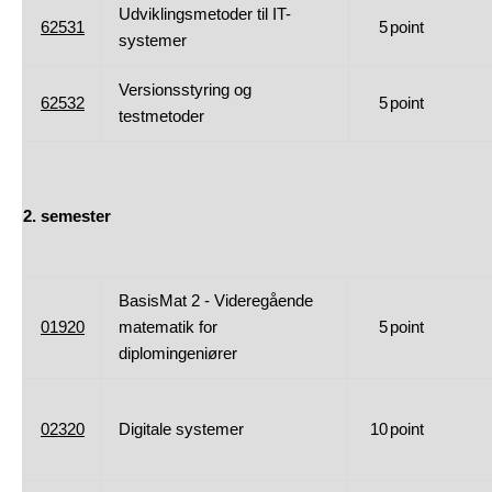
Udviklingsmetoder til IT-
62531
5
point
systemer
Versionsstyring og
62532
5
point
testmetoder
2. semester
BasisMat 2 - Videregående
01920
matematik for
5
point
diplomingeniører
02320
Digitale systemer
10
point