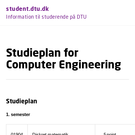
GÅ TIL PRIMÆRT INDHOLD (TRYK ENTER).
student.dtu.dk
Information til studerende på DTU
Studieplan for
Computer Engineering
Studieplan
1. semester
01904
Diskret matematik
5
point