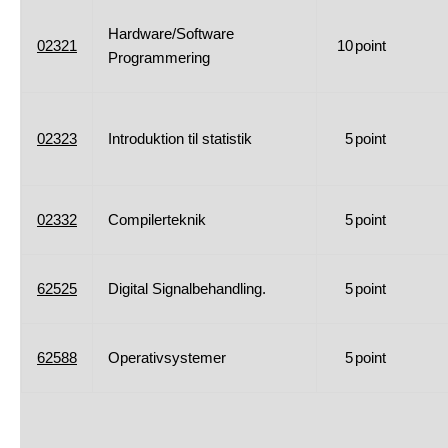
Hardware/Software
02321
10
point
Programmering
02323
Introduktion til statistik
5
point
02332
Compilerteknik
5
point
62525
Digital Signalbehandling.
5
point
62588
Operativsystemer
5
point