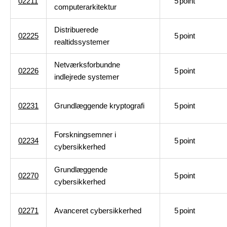
02211
5
point
computerarkitektur
Distribuerede
02225
5
point
realtidssystemer
Netværksforbundne
02226
5
point
indlejrede systemer
02231
Grundlæggende kryptografi
5
point
Forskningsemner i
02234
5
point
cybersikkerhed
Grundlæggende
02270
5
point
cybersikkerhed
02271
Avanceret cybersikkerhed
5
point