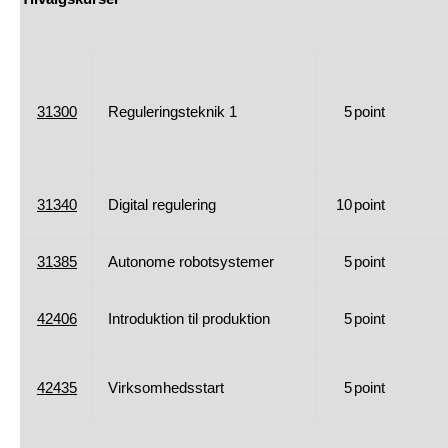
31300
Reguleringsteknik 1
5
point
31340
Digital regulering
10
point
31385
Autonome robotsystemer
5
point
42406
Introduktion til produktion
5
point
42435
Virksomhedsstart
5
point