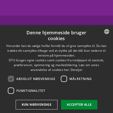
FACEBOOK
Denne hjemmeside bruger
cookies
INSTAGRAM
DANISH
Herunder kan du vælge hvilke formål du vil give samtykke til. Du kan
trække dit samtykke tilbage ved at trykke på det blå ikon nederst til
LINKEDIN
DANISH
venstre på hjemmesiden.
DTU bruger egne cookies samt cookies fra tredjepart til statistik,
ENGLISH
præferencer, optimering og markedsføring. Læs om vores
X
anvendelse af cookies her:
Detaljer
ABSOLUT NØDVENDIGE
MÅLRETNING
YOUTUBE
FUNKTIONALITET
Brug af personoplysninger
KUN NØDVENDIGE
ACCEPTER ALLE
Cookieoversigt