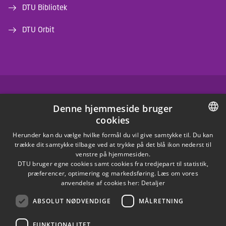
DTU Bibliotek
DTU Orbit
FACEBOOK
Denne hjemmeside bruger
cookies
INSTAGRAM
DANISH
Herunder kan du vælge hvilke formål du vil give samtykke til. Du kan
trække dit samtykke tilbage ved at trykke på det blå ikon nederst til
LINKEDIN
DANISH
venstre på hjemmesiden.
DTU bruger egne cookies samt cookies fra tredjepart til statistik,
ENGLISH
præferencer, optimering og markedsføring. Læs om vores
X
anvendelse af cookies her:
Detaljer
ABSOLUT NØDVENDIGE
MÅLRETNING
YOUTUBE
FUNKTIONALITET