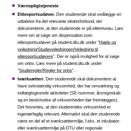
Værnepligtstjeneste
Elitesportsudøver.
Den studerende skal vedlægge en
udtalelse fra det relevante idrætsforbund, der
dokumenterer, at den studerende er på eliteniveau. Læs
mere om at søge om dispensation som
elitesportsudøver på student.dtu.dk under "
Hjælp og
vejledning/Studievejledningen/Vejledning til
elitesportsudøvere
". Der er også mulighed for at søge
om orlov. Læs mere på student.dtu.dk under
"
Studieregler/Regler for orlov
".
Iværksætteri
. Den studerende skal dokumentere at
have selvstændig virksomhed, der har omsætning og
indtægtsgivende aktiviteter (SE-nummer, årsregnskab
og en beskrivelse af virksomheden bør fremlægges).
Det forventes, at den studerendes virksomhed er
ingeniørfaglig relevant. Alternativt skal den studerende
være en del af et iværksættermiljø, f.eks. et inkubator-
eller iværksættermiljø på DTU eller regionale