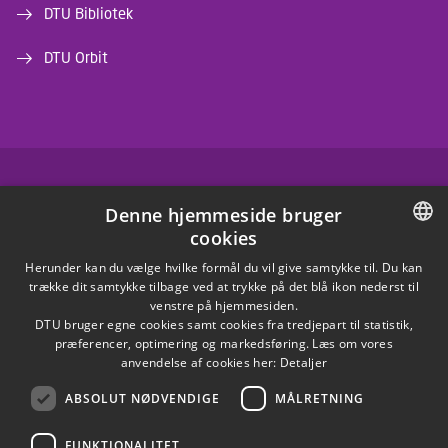
DTU Bibliotek
DTU Orbit
FACEBOOK
Denne hjemmeside bruger
cookies
INSTAGRAM
DANISH
Herunder kan du vælge hvilke formål du vil give samtykke til. Du kan
trække dit samtykke tilbage ved at trykke på det blå ikon nederst til
LINKEDIN
DANISH
venstre på hjemmesiden.
DTU bruger egne cookies samt cookies fra tredjepart til statistik,
ENGLISH
præferencer, optimering og markedsføring. Læs om vores
X
anvendelse af cookies her:
Detaljer
ABSOLUT NØDVENDIGE
MÅLRETNING
YOUTUBE
FUNKTIONALITET