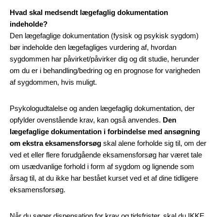
Hvad skal medsendt lægefaglig dokumentation
indeholde?
Den lægefaglige dokumentation (fysisk og psykisk sygdom)
bør indeholde den lægefagliges vurdering af, hvordan
sygdommen har påvirket/påvirker dig og dit studie, herunder
om du er i behandling/bedring og en prognose for varigheden
af sygdommen, hvis muligt.
Psykologudtalelse og anden lægefaglig dokumentation, der
opfylder ovenstående krav, kan også anvendes.
Den
lægefaglige dokumentation i forbindelse med ansøgning
om ekstra eksamensforsøg
skal alene forholde sig til, om der
ved et eller flere forudgående eksamensforsøg har været tale
om usædvanlige forhold i form af sygdom og lignende som
årsag til, at du ikke har bestået kurset ved et af dine tidligere
eksamensforsøg.
Når du søger dispensation for krav og tidsfrister, skal du
IKKE