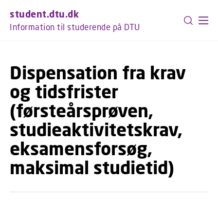
GÅ TIL PRIMÆRT INDHOLD (TRYK ENTER).
student.dtu.dk
Information til studerende på DTU
Dispensation fra krav
og tidsfrister
(førsteårsprøven,
studieaktivitetskrav,
eksamensforsøg,
maksimal studietid)