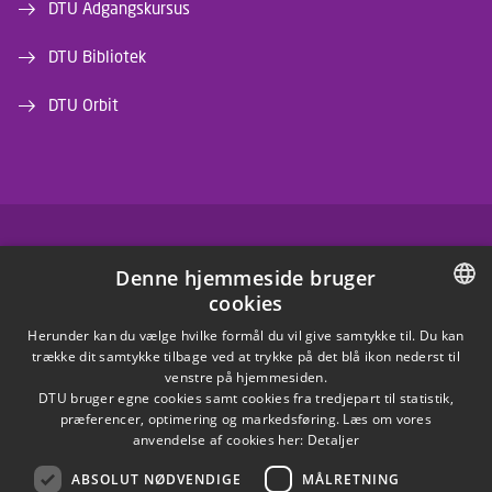
DTU Adgangskursus
DTU Bibliotek
DTU Orbit
FACEBOOK
Denne hjemmeside bruger
cookies
INSTAGRAM
DANISH
Herunder kan du vælge hvilke formål du vil give samtykke til. Du kan
trække dit samtykke tilbage ved at trykke på det blå ikon nederst til
LINKEDIN
DANISH
venstre på hjemmesiden.
DTU bruger egne cookies samt cookies fra tredjepart til statistik,
ENGLISH
præferencer, optimering og markedsføring. Læs om vores
X
anvendelse af cookies her:
Detaljer
ABSOLUT NØDVENDIGE
MÅLRETNING
YOUTUBE