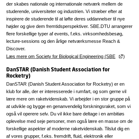
der skabes nationale og internationale netværk mellem de
studerende, universiteter og industrien. Vi stræber efter at
inspirere de studerende til at løfte deres uddannelser til nye
højder og give dem fremtidsperspektiver. SBE.DTU arrangerer
flere forskellige typer af events, f.eks. virksomhedsbesøg,
lecture-sessions og den årlige netværksmesse Reach &
Discover.
Læs mere om Society for Biological Engineering (SBE
)
DanSTAR (Danish Student Association for
Rocketry)
DanSTAR (Danish Student Association for Rocketry) er en
klub for alle, der er interesserede i rumfart, og som gerne vil
lære mere om raketvidenskab. Vi arbejder i en stor gruppe på
at udvikle og bygge en genanvendelig forskningsraket, som vi
også vil operere selv. Du vil ikke bare deltage i en ambitiøs
oplevelse med seje personer, men også lære en masse om de
forskellige aspekter af moderne raketvidenskab. Tilslut dig en
af vores grupper, f.eks. fremdrift, fluid, elektronik eller