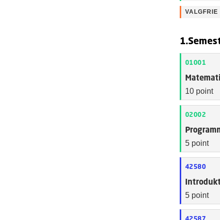
VALGFRIE
1.Semes
01001
Matemati
10 point
02002
Programm
5 point
42580
Introdukt
5 point
42587