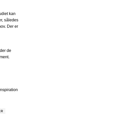
tudiet kan
er, således
ov. Der er
lder de
ment.
nspiration
ER