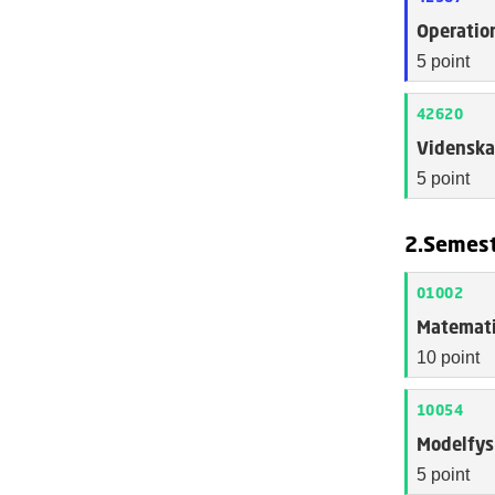
Operatio
5 point
42620
Videnska
5 point
2.Semes
01002
Matemati
10 point
10054
Modelfys
5 point