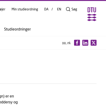
øjer
Min studieordning
DA
EN
Søg
Studieordninger
DEL PÅ
n) er en
ræddersy og