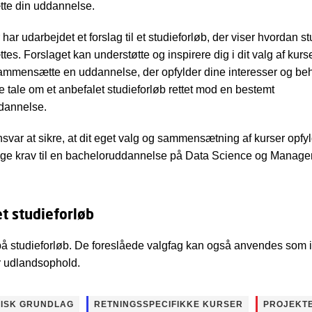
e din uddannelse.
har udarbejdet et forslag til et studieforløb, der viser hvordan s
s. Forslaget kan understøtte og inspirere dig i dit valg af kurs
ammensætte en uddannelse, der opfylder dine interesser og beh
e tale om et anbefalet studieforløb rettet mod en bestemt
dannelse.
ansvar at sikre, at dit eget valg og sammensætning af kurser opfy
ge krav til en bacheloruddannelse på Data Science og Manage
t studieforløb
 studieforløb. De foreslåede valgfag kan også anvendes som i
er udlandsophold.
ISK GRUNDLAG
RETNINGSSPECIFIKKE KURSER
PROJEKT