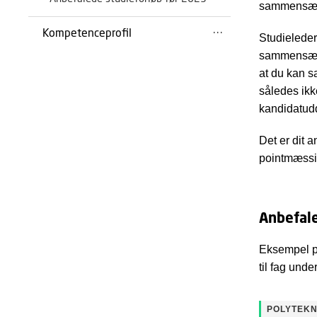
sammensætt
Kompetenceprofil
Studieleder 
sammensætte
at du kan s
således ikk
kandidatud
Det er dit 
pointmæssi
Anbefale
Eksempel på
til fag und
POLYTEKN