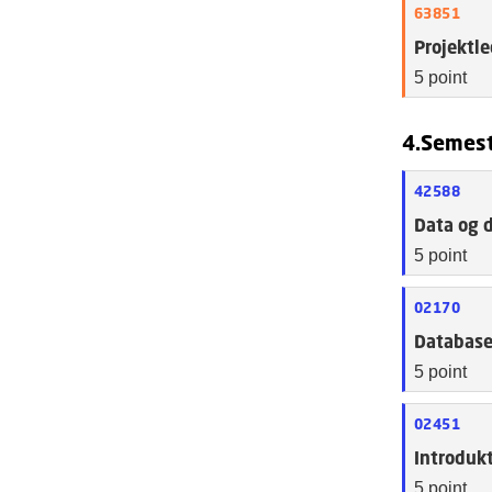
63851
Projektle
5 point
4.Semes
42588
Data og 
5 point
02170
Database
5 point
02451
Introdukt
5 point