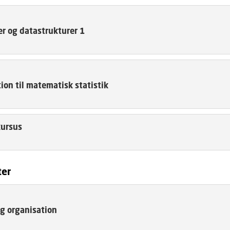
r og datastrukturer 1
ion til matematisk statistik
kursus
ter
og organisation