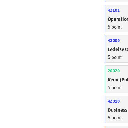
42101
Operatio
5 point
42009
Ledelses
5 point
26020
Kemi (Po
5 point
42010
Business
5 point