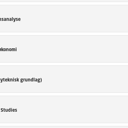
nsanalyse
økonomi
lyteknisk grundlag)
 Studies