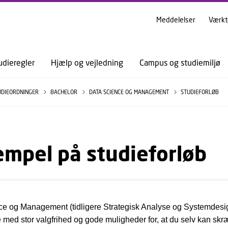
GÅ TIL PRIMÆRT INDHOLD (TRYK ENTER).
Meddelelser
Værkt
udieregler
Hjælp og vejledning
Campus og studiemiljø
UDIEORDNINGER
BACHELOR
DATA SCIENCE OG MANAGEMENT
STUDIEFORLØB
mpel på studieforløb
e og Management (tidligere Strategisk Analyse og Systemdesig
med stor valgfrihed og gode muligheder for, at du selv kan sk