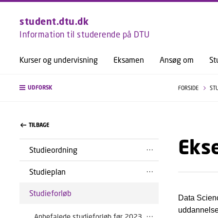
student.dtu.dk
Information til studerende på DTU
Kurser og undervisning
Eksamen
Ansøg om
St
UDFORSK
FORSIDE
ST
TILBAGE
Ekse
Studieordning
Studieplan
Studieforløb
Data Scienc
uddannelse 
Anbefalede studieforløb før 2023