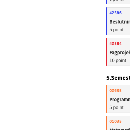
42586
Beslutni
5 point
42584
Fagproje
10 point
5.Semes
02635
Programm
5 point
01035