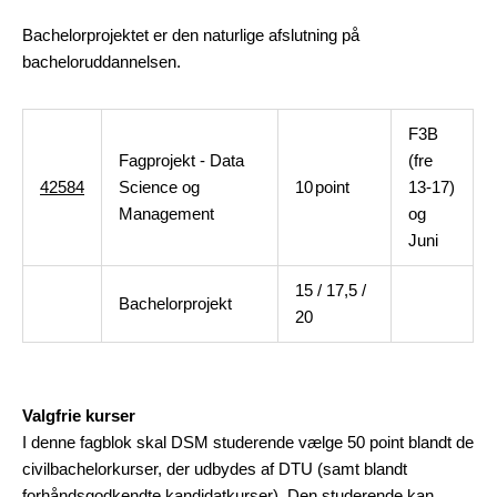
Bachelorprojektet er den naturlige afslutning på
bacheloruddannelsen.
F3B
Fagprojekt - Data
(fre
42584
Science og
10
point
13-17)
Management
og
Juni
15 / 17,5 /
Bachelorprojekt
20
Valgfrie kurser
I denne fagblok skal DSM studerende vælge 50 point blandt de
civilbachelorkurser, der udbydes af DTU (samt blandt
forhåndsgodkendte kandidatkurser). Den studerende kan