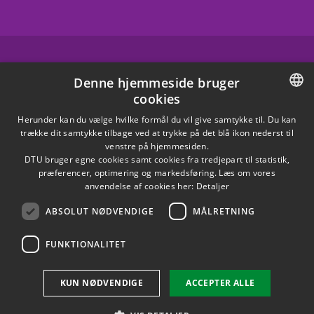
FACEBOOK
Denne hjemmeside bruger
cookies
INSTAGRAM
DANISH
Herunder kan du vælge hvilke formål du vil give samtykke til. Du kan
trække dit samtykke tilbage ved at trykke på det blå ikon nederst til
LINKEDIN
DANISH
venstre på hjemmesiden.
DTU bruger egne cookies samt cookies fra tredjepart til statistik,
ENGLISH
præferencer, optimering og markedsføring. Læs om vores
X
anvendelse af cookies her:
Detaljer
ABSOLUT NØDVENDIGE
MÅLRETNING
YOUTUBE
FUNKTIONALITET
Brug af personoplysninger
KUN NØDVENDIGE
ACCEPTER ALLE
Cookieoversigt
Tilgængelighedserklæring