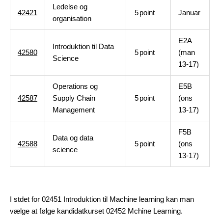
Ledelse og
42421
5
point
Januar
organisation
E2A
Introduktion til Data
42580
5
point
(man
Science
13-17)
Operations og
E5B
42587
Supply Chain
5
point
(ons
Management
13-17)
F5B
Data og data
42588
5
point
(ons
science
13-17)
I stdet for 02451 Introduktion til Machine learning kan man
vælge at følge kandidatkurset 02452 Mchine Learning.