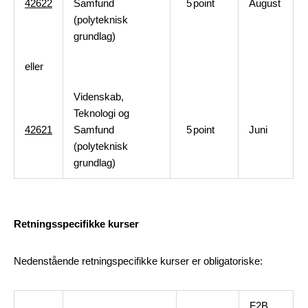
42622
Samfund
5
point
August
(polyteknisk
grundlag)
eller
Videnskab,
Teknologi og
42621
Samfund
5
point
Juni
(polyteknisk
grundlag)
Retningsspecifikke kurser
Nedenstående retningspecifikke kurser er obligatoriske:
F2B