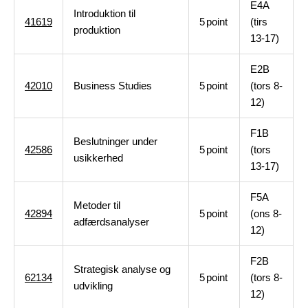
E4A
Introduktion til
41619
5
point
(tirs
produktion
13-17)
E2B
42010
Business Studies
5
point
(tors 8-
12)
F1B
Beslutninger under
42586
5
point
(tors
usikkerhed
13-17)
F5A
Metoder til
42894
5
point
(ons 8-
adfærdsanalyser
12)
F2B
Strategisk analyse og
62134
5
point
(tors 8-
udvikling
12)