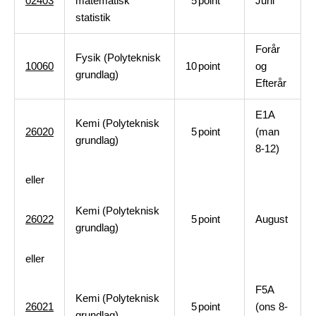
02403
matematisk
5
point
Juni
statistik
Forår
Fysik (Polyteknisk
10060
10
point
og
grundlag)
Efterår
E1A
Kemi (Polyteknisk
26020
5
point
(man
grundlag)
8-12)
eller
Kemi (Polyteknisk
26022
5
point
August
grundlag)
eller
F5A
Kemi (Polyteknisk
26021
5
point
(ons 8-
grundlag)