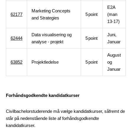
E2A
Marketing Concepts
62177
5
point
(man
and Strategies
13-17)
Data visualisering og
Juni,
62444
5
point
analyse - projekt
Januar
August
63852
Projektledelse
5
point
og
Januar
Forhåndsgodkendte kandidatkurser
Civilbachelorstuderende må vælge kandidatkurser, såfremt de
står på nedenstående liste af forhåndsgodkendte
kandidatkurser.