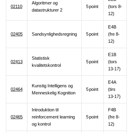
Algoritmer og
02110
5
point
(tors 8-
datastrukturer 2
12)
E4B
02405
Sandsynlighedsregning
5
point
(fre 8-
12)
E1B
Statistisk
02413
5
point
(tors
kvalitetskontrol
13-17)
E4A
Kunstig Intelligens og
02464
5
point
(tirs
Menneskelig Kognition
13-17)
Introduktion til
F4B
02465
reinforcement learning
5
point
(fre 8-
og kontrol
12)