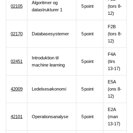
Algoritmer og
02105
5
point
(tors 8-
datastrukturer 1
12)
F2B
02170
Databasesystemer
5
point
(tors 8-
12)
F4A
Introduktion til
02451
5
point
(tirs
machine learning
13-17)
E5A
42009
Ledelsesøkonomi
5
point
(ons 8-
12)
E2A
42101
Operationsanalyse
5
point
(man
13-17)