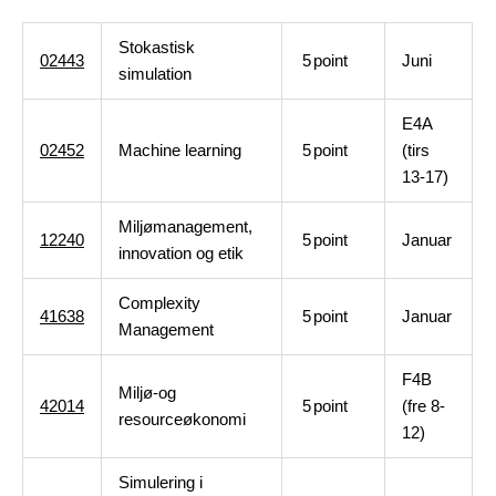
Stokastisk
02443
5
point
Juni
simulation
E4A
02452
Machine learning
5
point
(tirs
13-17)
Miljømanagement,
12240
5
point
Januar
innovation og etik
Complexity
41638
5
point
Januar
Management
F4B
Miljø-og
42014
5
point
(fre 8-
resourceøkonomi
12)
Simulering i