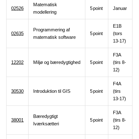
Matematisk
02526
5
point
Januar
modellering
E1B
Programmering af
02635
5
point
(tors
matematisk software
13-17)
F3A
12202
Miljø og bæredygtighed
5
point
(tirs 8-
12)
F4A
30530
Introduktion til GIS
5
point
(tirs
13-17)
F3A
Bæredygtigt
38001
5
point
(tirs 8-
Iværksætteri
12)