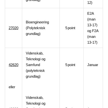
12)
E2A
(man
Bioengineering
13-17)
27020
(Polyteknisk
5
point
og F2A
grundlag)
(man
13-17)
Videnskab,
Teknologi og
42620
Samfund
5
point
Januar
(polyteknisk
grundlag)
eller
Videnskab,
Teknologi og