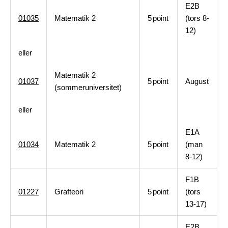
E2B
01035
Matematik 2
5
point
(tors 8-
12)
eller
Matematik 2
01037
5
point
August
(sommeruniversitet)
eller
E1A
01034
Matematik 2
5
point
(man
8-12)
F1B
01227
Grafteori
5
point
(tors
13-17)
E2B