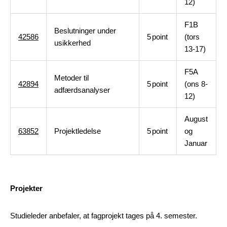
12)
F1B
Beslutninger under
42586
5
point
(tors
usikkerhed
13-17)
F5A
Metoder til
42894
5
point
(ons 8-
adfærdsanalyser
12)
August
63852
Projektledelse
5
point
og
Januar
Projekter
Studieleder anbefaler, at fagprojekt tages på 4. semester.