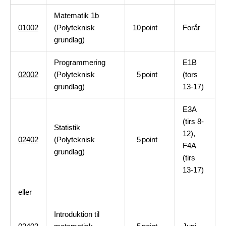
Matematik 1b
01002
(Polyteknisk
10
point
Forår
grundlag)
Programmering
E1B
02002
(Polyteknisk
5
point
(tors
grundlag)
13-17)
E3A
(tirs 8-
Statistik
12),
02402
(Polyteknisk
5
point
F4A
grundlag)
(tirs
13-17)
eller
Introduktion til