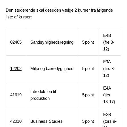
Den studerende skal desuden vælge 2 kurser fra følgende
liste af kurser:
E4B
02405
Sandsynlighedsregning
5
point
(fre 8-
12)
F3A
12202
Miljø og bæredygtighed
5
point
(tirs 8-
12)
E4A
Introduktion til
41619
5
point
(tirs
produktion
13-17)
E2B
42010
Business Studies
5
point
(tors 8-