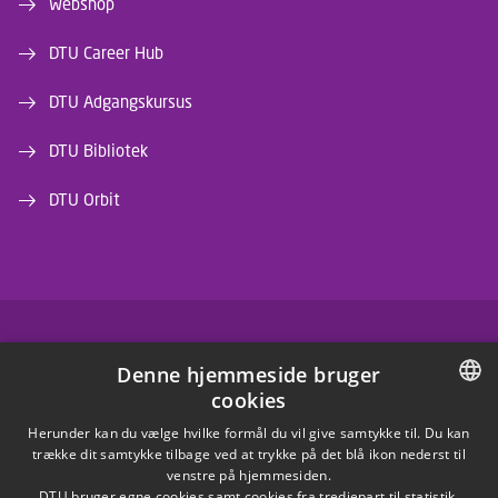
Webshop
DTU Career Hub
DTU Adgangskursus
DTU Bibliotek
DTU Orbit
FACEBOOK
Denne hjemmeside bruger
cookies
INSTAGRAM
DANISH
Herunder kan du vælge hvilke formål du vil give samtykke til. Du kan
trække dit samtykke tilbage ved at trykke på det blå ikon nederst til
LINKEDIN
DANISH
venstre på hjemmesiden.
DTU bruger egne cookies samt cookies fra tredjepart til statistik,