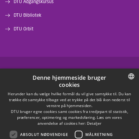
DTU Adgangskursus
DTU Bibliotek
DTU Orbit
FACEBOOK
Denne hjemmeside bruger
cookies
INSTAGRAM
DANISH
Herunder kan du vælge hvilke formål du vil give samtykke til. Du kan
trække dit samtykke tilbage ved at trykke på det blå ikon nederst til
LINKEDIN
DANISH
venstre på hjemmesiden.
DTU bruger egne cookies samt cookies fra tredjepart til statistik,
ENGLISH
præferencer, optimering og markedsføring. Læs om vores
X
anvendelse af cookies her:
Detaljer
ABSOLUT NØDVENDIGE
MÅLRETNING
YOUTUBE