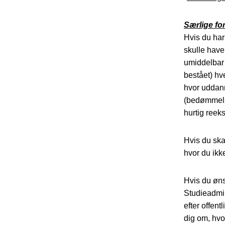
Særlige fo
Hvis du ha
skulle have
umiddelbar 
bestået) hv
hvor uddann
(bedømmelse
hurtig ree
Hvis du ska
hvor du ikk
Hvis du øns
Studieadmin
efter offen
dig om, hvo