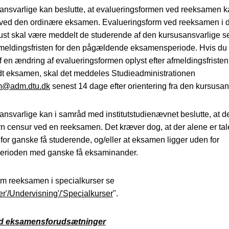
ansvarlige kan beslutte, at evalueringsformen ved reeksamen 
ved den ordinære eksamen. Evalueringsform ved reeksamen i 
st skal være meddelt de studerende af den kursusansvarlige s
ilmeldingsfristen for den pågældende eksamensperiode. Hvis du
 en ændring af evalueringsformen oplyst efter afmeldingsfristen
dt eksamen, skal det meddeles Studieadministrationen
m@adm.dtu.dk
senest 14 dage efter orientering fra den kursusan
nsvarlige kan i samråd med institutstudienævnet beslutte, at de
n censur ved en reeksamen. Det kræver dog, at der alene er ta
or ganske få studerende, og/eller at eksamen ligger uden for
rioden med ganske få eksaminander.
om reeksamen i specialkurser se
er'/Undervisning'/'Specialkurser
".
d eksamensforudsætninger