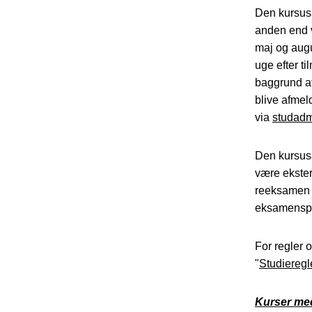
Den kursus
anden end 
maj og augu
uge efter t
baggrund af
blive afmel
via
studad
Den kursusa
være ekster
reeksamen f
eksamenspe
For regler 
"
Studieregl
Kurser me