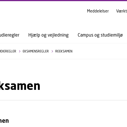
GÅ TIL PRIMÆRT INDHOLD (TRYK ENTER).
Meddelelser
Værkt
udieregler
Hjælp og vejledning
Campus og studiemiljø
UDIEREGLER
EKSAMENSREGLER
REEKSAMEN
ksamen
men