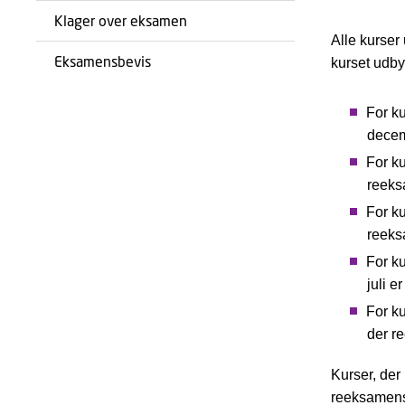
Klager over eksamen
Alle kurser
Eksamensbevis
kurset udb
For k
decem
For k
reeks
For k
reeks
For k
juli 
For k
der r
Kurser, der
reeksamens