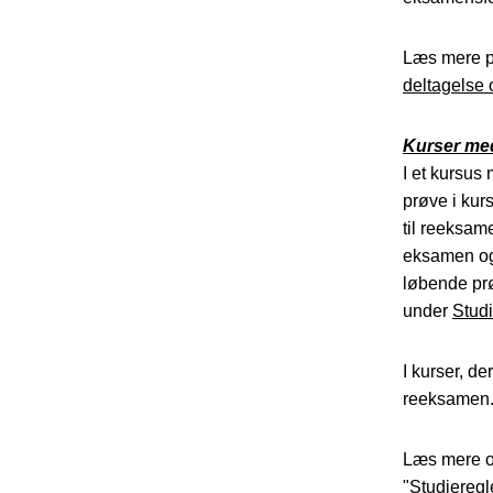
Læs mere på
deltagelse 
Kurser med
I et kursus
prøve i kur
til reeksam
eksamen og 
løbende prø
under
Stud
I kurser, de
reeksamen.
Læs mere o
"
Studieregl