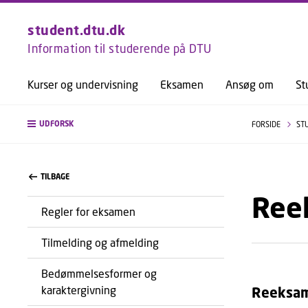
student.dtu.dk
Information til studerende på DTU
Kurser og undervisning
Eksamen
Ansøg om
St
UDFORSK
FORSIDE
ST
TILBAGE
Ree
Regler for eksamen
Tilmelding og afmelding
Bedømmelsesformer og
karaktergivning
Reeksa