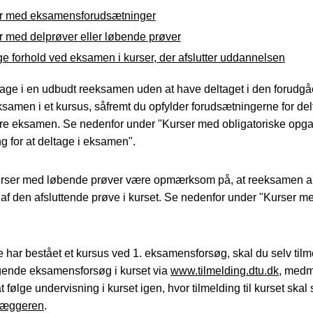
r med eksamensforudsætninger
r med delprøver eller løbende prøver
e forhold ved eksamen i kurser, der afslutter uddannelsen
age i en udbudt reeksamen uden at have deltaget i den forudg
samen i et kursus, såfremt du opfylder forudsætningerne for del
re eksamen. Se nedenfor under "Kurser med obligatoriske opg
g for at deltage i eksamen".
kurser med løbende prøver være opmærksom på, at reeksamen a
af den afsluttende prøve i kurset. Se nedenfor under "Kurser m
e har bestået et kursus ved 1. eksamensforsøg, skal du selv tilm
lgende eksamensforsøg i kurset via
www.tilmelding.dtu.dk
, medm
 følge undervisning i kurset igen, hvor tilmelding til kurset skal 
læggeren
.