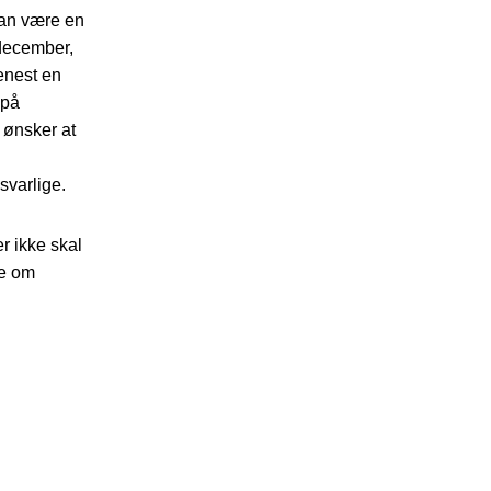
kan være en
december,
enest en
 på
 ønsker at
svarlige.
r ikke skal
le om