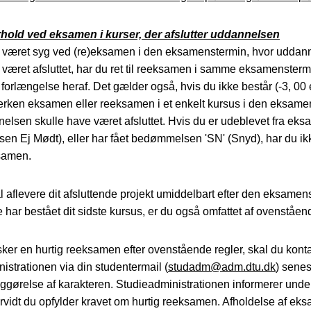
rhold ved eksamen i kurser, der afslutter uddannelsen
r været syg ved (re)eksamen i den eksamenstermin, hvor uddan
 været afsluttet, har du ret til reeksamen i samme eksamenstermi
forlængelse heraf. Det gælder også, hvis du ikke består (-3, 00 e
erken eksamen eller reeksamen i et enkelt kursus i den eksame
elsen skulle have været afsluttet. Hvis du er udeblevet fra ek
n Ej Mødt), eller har fået bedømmelsen 'SN' (Snyd), har du ik
ksamen.
l aflevere dit afsluttende projekt umiddelbart efter den eksamen
e har bestået dit sidste kursus, er du også omfattet af ovenståend
ker en hurtig reeksamen efter ovenstående regler, skal du kont
istrationen via din studentermail (
studadm@adm.dtu.dk
) sene
tliggørelse af karakteren. Studieadministrationen informerer unde
rvidt du opfylder kravet om hurtig reeksamen. Afholdelse af ek