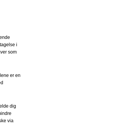
ående
tagelse i
aver som
lene er en
ed
elde dig
indre
ske via