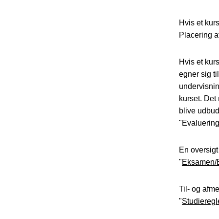
Hvis et kur
Placering a
Hvis et kur
egner sig ti
undervisning
kurset. Det 
blive udbud
"Evaluering
En oversigt
"
Eksamen/
Til- og afm
"
Studieregl