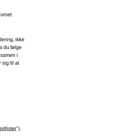
urset.
dering, ikke
la du følge
eksamen i
ig til at
sfrister
").