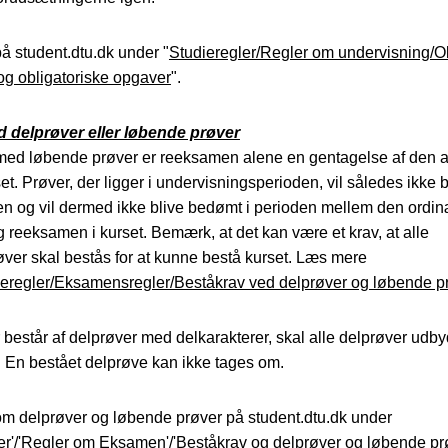
 student.dtu.dk under "
Studieregler/Regler om undervisning/Ob
og obligatoriske opgaver
".
 delprøver eller løbende prøver
 med løbende prøver er reeksamen alene en gentagelse af den a
set. Prøver, der ligger i undervisningsperioden, vil således ikke 
en og vil dermed ikke blive bedømt i perioden mellem den ordi
reeksamen i kurset. Bemærk, at det kan være et krav, at alle
ver skal bestås for at kunne bestå kurset. Læs mere
ieregler/Eksamensregler/Beståkrav ved delprøver og løbende p
r består af delprøver med delkarakterer, skal alle delprøver udbyd
 En bestået delprøve kan ikke tages om.
m delprøver og løbende prøver på student.dtu.dk under
er'/'Regler om Eksamen'/'Beståkrav og delprøver og løbende pr