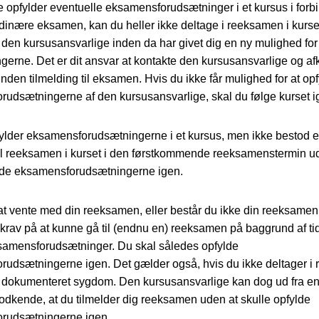
e opfylder eventuelle eksamensforudsætninger i et kursus i forb
inære eksamen, kan du heller ikke deltage i reeksamen i kurse
en kursusansvarlige inden da har givet dig en ny mulighed for 
gerne. Det er dit ansvar at kontakte den kursusansvarlige og afk
nden tilmelding til eksamen. Hvis du ikke får mulighed for at op
udsætningerne af den kursusansvarlige, skal du følge kurset i
fylder eksamensforudsætningerne i et kursus, men ikke bestod
il reeksamen i kurset i den førstkommende reeksamenstermin u
ylde eksamensforudsætningerne igen.
t vente med din reeksamen, eller består du ikke din reeksamen, 
 krav på at kunne gå til (endnu en) reeksamen på baggrund af ti
samensforudsætninger. Du skal således opfylde
udsætningerne igen. Det gælder også, hvis du ikke deltager i
 dokumenteret sygdom. Den kursusansvarlige kan dog ud fra en 
odkende, at du tilmelder dig reeksamen uden at skulle opfylde
rudsætningerne igen.