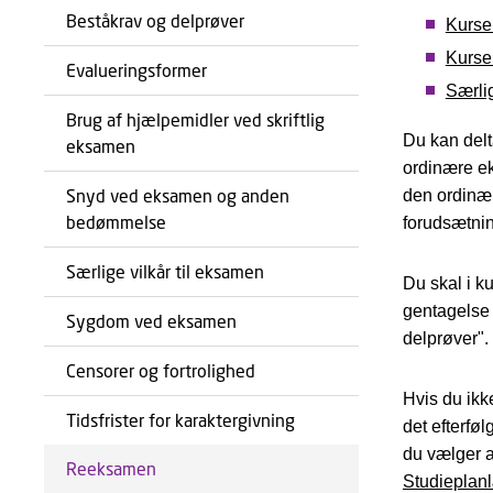
Beståkrav og delprøver
Kurse
Kurse
Evalueringsformer
Særlig
Brug af hjælpemidler ved skriftlig
Du kan delt
eksamen
ordinære ek
Snyd ved eksamen og anden
den ordinæ
bedømmelse
forudsætnin
Særlige vilkår til eksamen
Du skal i 
gentagelse 
Sygdom ved eksamen
delprøver".
Censorer og fortrolighed
Hvis du ikk
Tidsfrister for karaktergivning
det efterfø
du vælger at
Reeksamen
Studieplan