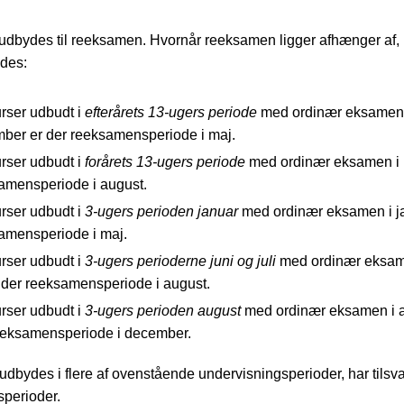
 udbydes til reeksamen. Hvornår reeksamen ligger afhænger af,
ydes:
urser udbudt i
efterårets 13-ugers periode
med ordinær eksamen 
ber er der reeksamensperiode i maj.
urser udbudt i
forårets 13-ugers periode
med ordinær eksamen i 
amensperiode i august.
urser udbudt i
3-ugers perioden januar
med ordinær eksamen i ja
amensperiode i maj.
urser udbudt i
3-ugers perioderne juni og juli
med ordinær eksame
er der reeksamensperiode i august.
urser udbudt i
3-ugers perioden august
med ordinær eksamen i a
eeksamensperiode i december.
 udbydes i flere af ovenstående undervisningsperioder, har tilsv
perioder.