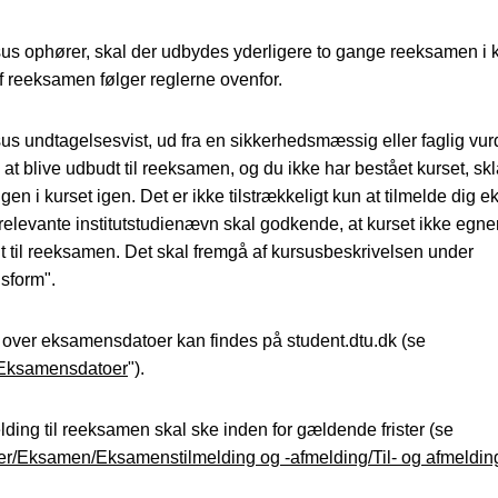
sus ophører, skal der udbydes yderligere to gange reeksamen i k
f reeksamen følger reglerne ovenfor.
sus undtagelsesvist, ud fra en sikkerhedsmæssig eller faglig vur
l at blive udbudt til reeksamen, og du ikke har bestået kurset, sk
en i kurset igen. Det er ikke tilstrækkeligt kun at tilmelde dig 
relevante institutstudienævn skal godkende, at kurset ikke egner s
t til reeksamen. Det skal fremgå af kursusbeskrivelsen under
sform".
 over eksamensdatoer kan findes på student.dtu.dk (se
Eksamensdatoer
").
elding til reeksamen skal ske inden for gældende frister (se
er/Eksamen/Eksamenstilmelding og -afmelding/Til- og afmelding