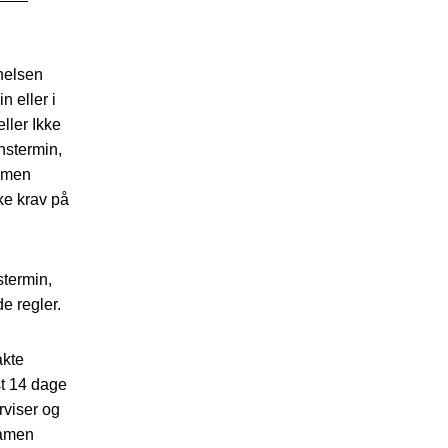
nelsen
n eller i
ller Ikke
nstermin,
samen
ke krav på
stermin,
e regler.
akte
st 14 dage
rviser og
samen