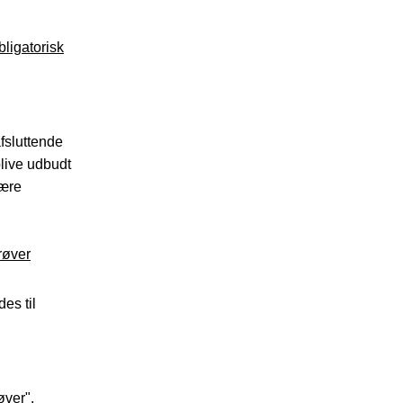
ligatorisk
fsluttende
blive udbudt
nære
røver
es til
øver
".