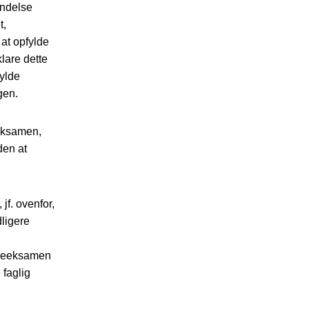
indelse
t,
at opfylde
lare dette
fylde
gen.
 eksamen,
den at
jf. ovenfor,
dligere
 reeksamen
faglig