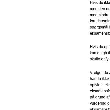
Hvis du ikk
med den ord
medmindre d
forudsætnin
spørgsmål i
eksamensfor
Hvis du op
kan du gå t
skulle opf
Vælger du a
har du ikke
opfyldte ek
eksamensfor
på grund af
vurdering g
eksamensfo