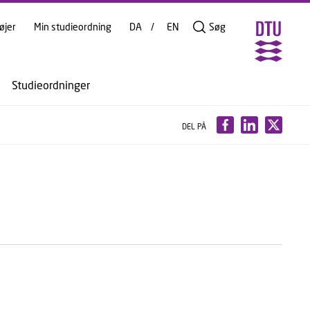
øjer
Min studieordning
DA
EN
Søg
Studieordninger
DEL PÅ