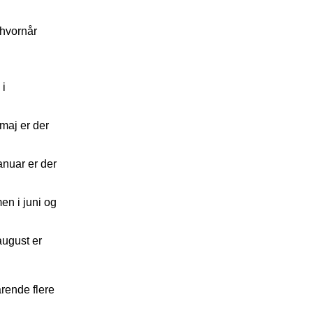
 hvornår
i
maj er der
nuar er der
n i juni og
ugust er
arende flere