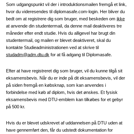
Som udgangspunkt vil der i introduktionsmailen fremgå et link,
hvor du videresendes til diplomasafe.com-login. Her bliver du
bedt om at registrere dig som bruger, med beskeden om
ikke
at anvende din studentermail, da denne mail deaktiveres tre
måneder efter endt studie. Hvis du alligevel har brugt din
studentermail, og mailen er blevet deaktiveret, skal du
kontakte Studieadministrationen ved at skrive til
studadm@adm.dtu.dk
for at få adgang til Diplomasafe.
Efter at have registreret dig som bruger, vil du kunne tilgå sit
eksamensbevis. Når du er inde på dit eksamensbevis, vil der
på siden fremgå en købsknap, som kan anvendes i
forbindelse med køb af diplom, hvis det ønskes. Et fysisk
eksamensbevis med DTU-emblem kan tilkøbes for et gebyr
på 500 kr.
Hvis du er blevet udskrevet af uddannelsen på DTU uden at
have gennemført den, får du udstedt dokumentation for