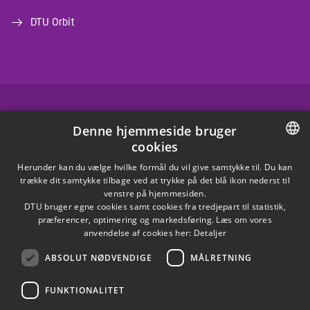
DTU Orbit
FACEBOOK
Denne hjemmeside bruger
cookies
INSTAGRAM
DANISH
Herunder kan du vælge hvilke formål du vil give samtykke til. Du kan
trække dit samtykke tilbage ved at trykke på det blå ikon nederst til
LINKEDIN
DANISH
venstre på hjemmesiden.
DTU bruger egne cookies samt cookies fra tredjepart til statistik,
ENGLISH
præferencer, optimering og markedsføring. Læs om vores
X
anvendelse af cookies her:
Detaljer
ABSOLUT NØDVENDIGE
MÅLRETNING
YOUTUBE
FUNKTIONALITET