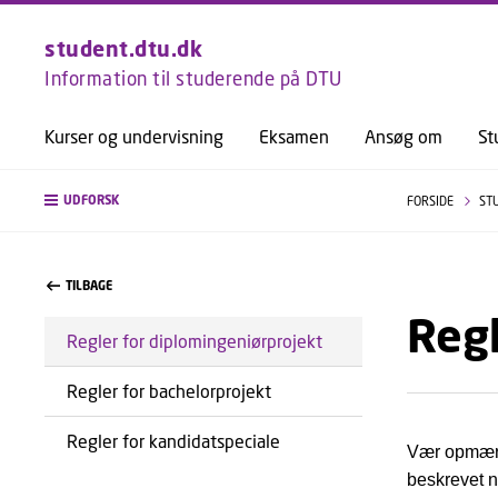
student.dtu.dk
Information til studerende på DTU
Kurser og undervisning
Eksamen
Ansøg om
St
UDFORSK
FORSIDE
ST
TILBAGE
Regl
Regler for diplomingeniørprojekt
Regler for bachelorprojekt
Regler for kandidatspeciale
Vær opmærks
beskrevet n