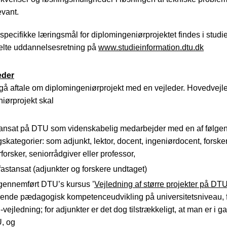
evant.
specifikke læringsmål for diplomingeniørprojektet findes i stud
kelte uddannelsesretning på
www.studieinformation.dtu.dk
eder
gå aftale om diplomingeniørprojekt med en vejleder. Hovedvejle
iørprojekt skal
ansat på DTU som videnskabelig medarbejder med en af følge
ngskategorier: som adjunkt, lektor, docent, ingeniørdocent, forsker
forsker, seniorrådgiver eller professor,
astansat (adjunkter og forskere undtaget)
gennemført DTU’s kursus ’
Vejledning af større projekter på DT
arende pædagogisk kompetenceudvikling på universitetsniveau, f
.-vejledning; for adjunkter er det dog tilstrækkeligt, at man er i 
, og