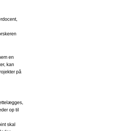
ørdocent,
orskeren
nnem en
er, kan
rojekter på
rettelægges,
der op til
int skal