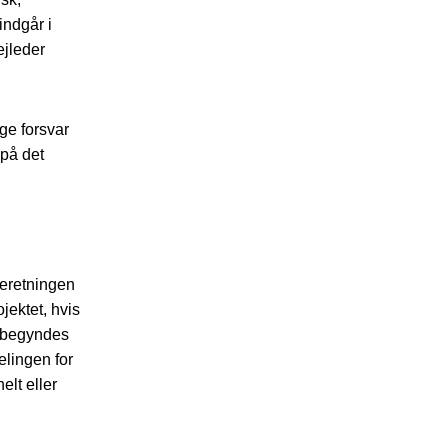
ndgår i
ejleder
ge forsvar
på det
beretningen
jektet, hvis
påbegyndes
elingen for
lt eller