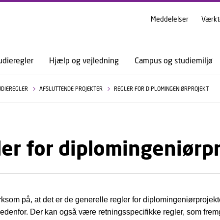
GÅ TIL PRIMÆRT INDHOLD (TRYK ENTER).
Meddelelser
Værkt
udieregler
Hjælp og vejledning
Campus og studiemiljø
UDIEREGLER
AFSLUTTENDE PROJEKTER
REGLER FOR DIPLOMINGENIØRPROJEKT
er for diplomingeniørp
om på, at det er de generelle regler for diplomingeniørprojekte
edenfor. Der kan også være retningsspecifikke regler, som fremg