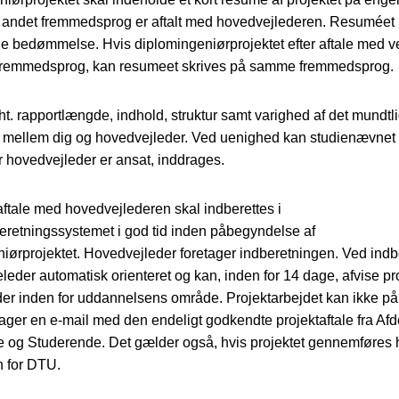
andet fremmedsprog er aftalt med hovedvejlederen. Resuméet i
 bedømmelse. Hvis diplomingeniørprojektet efter aftale med v
 fremmedsprog, kan resumeet skrives på samme fremmedsprog.
t. rapportlængde, indhold, struktur samt varighed af det mundtli
 mellem dig og hovedvejleder. Ved uenighed kan studienævnet 
or hovedvejleder er ansat, inddrages.
aftale med hovedvejlederen skal indberettes i
eretningssystemet i god tid inden påbegyndelse af
iørprojektet. Hovedvejleder foretager indberetningen. Ved ind
eleder automatisk orienteret og kan, inden for 14 dage, afvise pro
lder inden for uddannelsens område. Projektarbejdet kan ikke 
ager en e-mail med den endeligt godkendte projektaftale fra Afd
og Studerende. Det gælder også, hvis projektet gennemføres he
n for DTU.