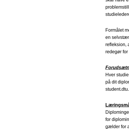
problemstil
studieleder
Formålet me
en selvstæn
refleksion,
redegør fo
Forudsætni
Hver studier
på dit dipl
student.dtu
Læringsmål
Diplomingen
for diplomi
gælder for 