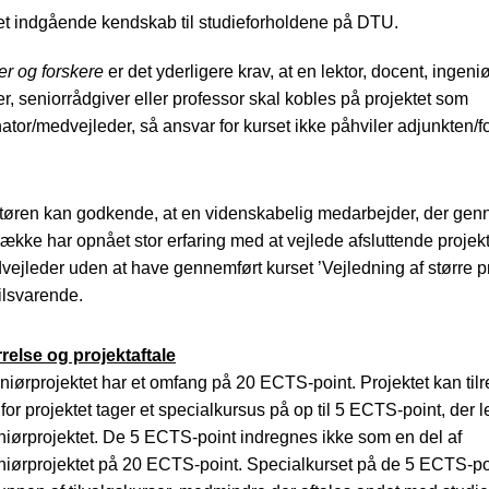
et indgående kendskab til studieforholdene på DTU.
er og forskere
er det yderligere krav, at en lektor, docent, ingeni
er, seniorrådgiver eller professor skal kobles på projektet som
tor/medvejleder, så ansvar for kurset ikke påhviler adjunkten/f
ektøren kan godkende, at en videnskabelig medarbejder, der ge
ække har opnået stor erfaring med at vejlede afsluttende projekt
ejleder uden at have gennemført kurset ’Vejledning af større p
tilsvarende.
relse og projektaftale
iørprojektet har et omfang på 20 ECTS-point. Projektet kan til
for projektet tager et specialkursus på op til 5 ECTS-point, der le
iørprojektet. De 5 ECTS-point indregnes ikke som en del af
iørprojektet på 20 ECTS-point. Specialkurset på de 5 ECTS-po