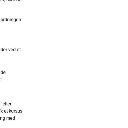
ieordningen
der ved et
nde
,
U
’ eller
x et kursus
gang med