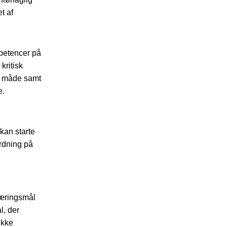
t af
petencer på
kritisk
et måde samt
e.
 kan starte
ordning på
læringsmål
l, der
ikke