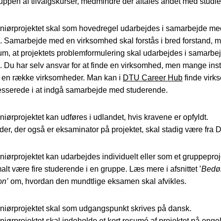
ruppen af tilvalgskurser, medmindre der aftales andet med studie
niørprojektet skal som hovedregel udarbejdes i samarbejde me
 Samarbejde med en virksomhed skal forstås i bred forstand, 
m, at projektets problemformulering skal udarbejdes i samarb
 Du har selv ansvar for at finde en virksomhed, men mange insti
il en række virksomheder. Man kan i
DTU Career Hub
finde virk
resserede i at indgå samarbejde med studerende.
iørprojektet kan udføres i udlandet, hvis kravene er opfyldt.
er, der også er eksaminator på projektet, skal stadig være fra 
iørprojektet kan udarbejdes individuelt eller som et gruppeproj
lt være fire studerende i en gruppe. Læs mere i afsnittet ’
Bedø
on’
om, hvordan den mundtlige eksamen skal afvikles.
niørprojektet skal som udgangspunkt skrives på dansk.
iørprojektet skal indeholde et kort resumé af projektet på engel