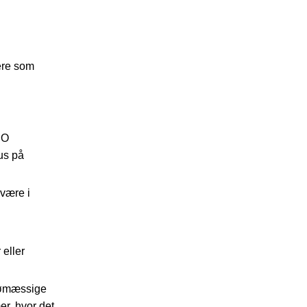
ere som
IO
us på
 være i
 eller
jømæssige
r, hvor det