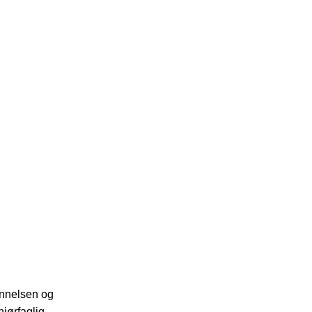
annelsen og
niørfaglig