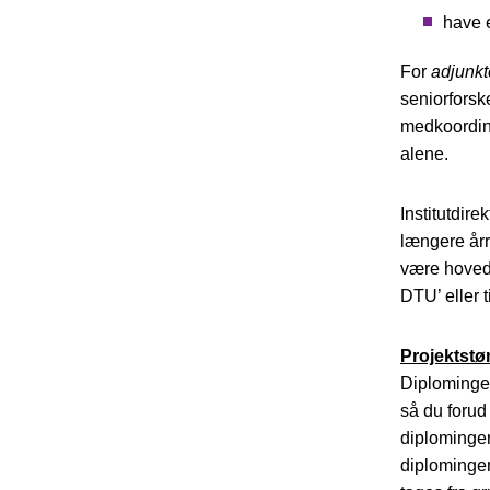
have 
For
adjunkt
seniorforsk
medkoordina
alene.
Institutdir
længere årr
være hovedv
DTU’ eller 
Projektstør
Diplomingen
så du forud 
diplomingen
diplomingen