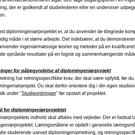
ling, der er godkendt af studielederen eller en underviser udpege
en.
d diplomingeniørprojektet er, at du anvender de tilegnede kom
dig måde i et større arbejde. Det indebærer, at du demonstrerer 
 anvender ingeniørmæssige teorier og metoder på en kvalificer
r de opnåede resultater på en logisk og sammenhængende måd
nger for påbegyndelse af diplomingeniørprojekt
etning har retningsspecifikke krav, der skal være opfyldt, før du
omingeniørprojekt. Du skal derfor orientere dig i din egen studie
.dk under "
Studieordninger
" før opstart af projektet.
 for diplomingeniørprojektet
iørprojektets indhold skal aftales med vejleder. Der er fastsat 
ngeniørprojektet. Læringsmålene er opdelt i generelle læringsmå
alle studerende uanset diplomingeniørretning, og retningsspecif