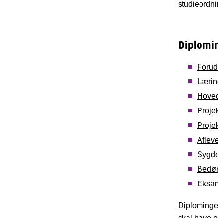
studieordni
Diplomi
Forud
Lærin
Hoved
Projek
Proje
Afleve
Sygdom
Bedøm
Eksa
Diplominge
skal have e