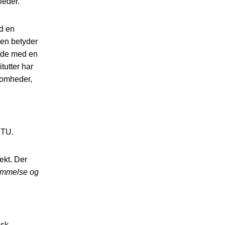
leder.
d en
men betyder
ejde med en
tutter har
somheder,
DTU.
ekt. Der
mmelse og
sk,