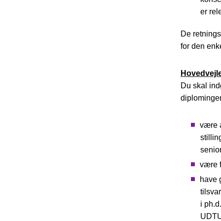
er rel
De retnings
for den en
Hovedvejl
Du skal ind
diplomingen
være 
stilli
senior
være f
have 
tilsv
i ph.d
UDTU