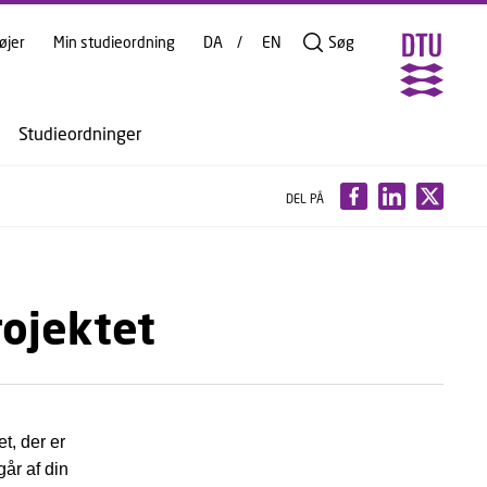
øjer
Min studieordning
DA
EN
Søg
Studieordninger
DEL PÅ
rojektet
t, der er
år af din