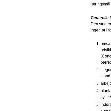
læringsmål,
Generelle 
Den studere
ingeniør i fo
omsæt
udvik
(Conc
bæred
tileg
stand 
arbej
planl
syste
inddr
konse