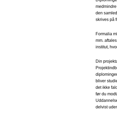
medmindre 
den samlede
skrives på
Formalia mh
mm. aftales
institut, hv
Din projekt
Projektindb
diplomingen
bliver studi
det ikke fa
før du modt
Uddannelse 
delvist ude