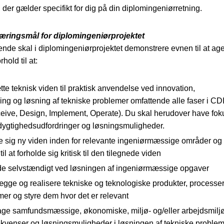
 der gælder specifikt for dig på din diplomingeniørretning.
læringsmål for diplomingeniørprojektet
nde skal i diplomingeniørprojektet demonstrere evnen til at ag
rhold til at:
te teknisk viden til praktisk anvendelse ved innovation,
ling og løsning af tekniske problemer omfattende alle faser i CD
eive, Design, Implement, Operate). Du skal herudover have fok
ygtighedsudfordringer og løsningsmuligheder.
ne sig ny viden inden for relevante ingeniørmæssige områder og
til at forholde sig kritisk til den tilegnede viden
de selvstændigt ved løsningen af ingeniørmæssige opgaver
ægge og realisere tekniske og teknologiske produkter, processer
mer og styre dem hvor det er relevant
age samfundsmæssige, økonomiske, miljø- og/eller arbejdsmil
kvenser og løsningsmuligheder i løsningen af tekniske probleme