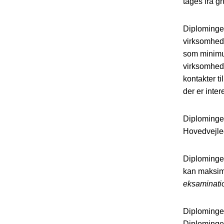
tages fra g
Diplominge
virksomhed.
som minimu
virksomhed.
kontakter t
der er inte
Diplomingen
Hovedvejled
Diplomingen
kan maksima
eksaminati
Diplominge
Diplomingen