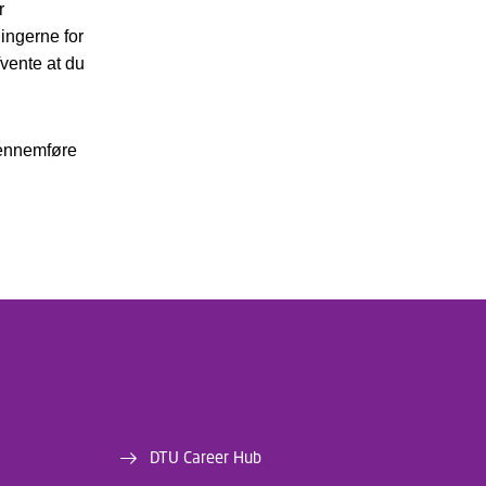
r
ingerne for
fvente at du
 gennemføre
DTU Career Hub