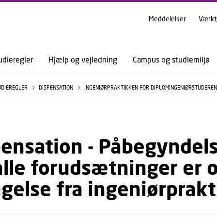
GÅ TIL PRIMÆRT INDHOLD (TRYK ENTER).
Meddelelser
Værkt
udieregler
Hjælp og vejledning
Campus og studiemiljø
UDIEREGLER
DISPENSATION
INGENIØRPRAKTIKKEN FOR DIPLOMINGENIØRSTUDERE
ensation - Påbegyndels
alle forudsætninger er 
agelse fra ingeniørprakt