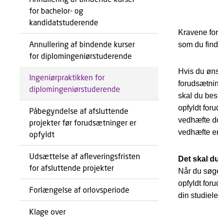
for bachelor- og
kandidatstuderende
Kravene for
Annullering af bindende kurser
som du find
for diplomingeniørstuderende
Hvis du øns
Ingeniørpraktikken for
forudsætnin
diplomingeniørstuderende
skal du besk
opfyldt for
Påbegyndelse af afsluttende
vedhæfte do
projekter før forudsætninger er
vedhæfte en 
opfyldt
Udsættelse af afleveringsfristen
Det skal 
for afsluttende projekter
Når du søge
opfyldt for
Forlængelse af orlovsperiode
din studiel
Klage over