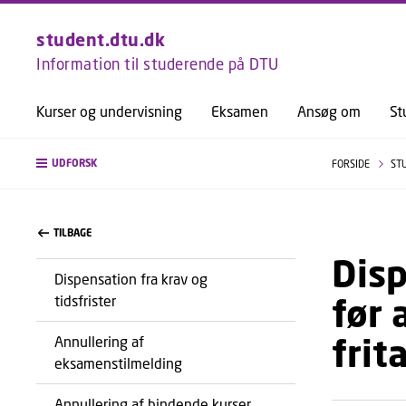
student.dtu.dk
Information til studerende på DTU
Kurser og undervisning
Eksamen
Ansøg om
St
UDFORSK
FORSIDE
ST
TILBAGE
Disp
Dispensation fra krav og
før 
tidsfrister
frit
Annullering af
eksamenstilmelding
Annullering af bindende kurser