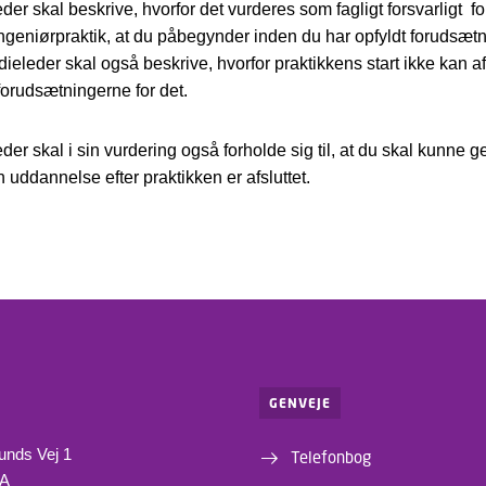
der skal beskrive, hvorfor det vurderes som fagligt forsvarligt fo
ngeniørpraktik, at du påbegynder inden du har opfyldt forudsætn
dieleder skal også beskrive, hvorfor praktikkens start ikke kan a
 forudsætningerne for det.
eder skal i sin vurdering også forholde sig til, at du skal kunne
n uddannelse efter praktikken er afsluttet.
GENVEJE
unds Vej 1
Telefonbog
1A