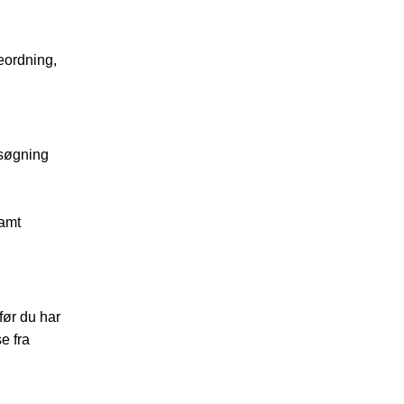
eordning,
nsøgning
samt
før du har
e fra