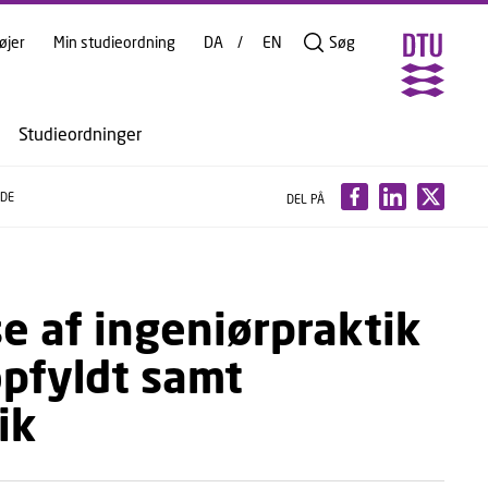
øjer
Min studieordning
DA
EN
Søg
Studieordninger
NDE
DEL PÅ
e af ingeniørpraktik
opfyldt samt
ik