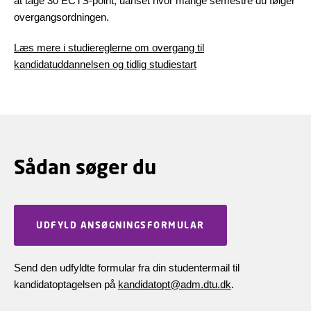
at tage 30 ECTS-point, uanset hvor mange semestre du følger
overgangsordningen.
Læs mere i studiereglerne om overgang til
kandidatuddannelsen og tidlig studiestart
Sådan søger du
UDFYLD ANSØGNINGSFORMULAR
Send den udfyldte formular fra din studentermail til
kandidatoptagelsen på
kandidatopt@adm.dtu.dk
.