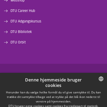
Webshop
DTU Career Hub
DTU Adgangskursus
DTU Bibliotek
DTU Orbit
FACEBOOK
Denne hjemmeside bruger
cookies
INSTAGRAM
DANISH
Herunder kan du vælge hvilke formål du vil give samtykke til. Du kan
trække dit samtykke tilbage ved at trykke på det blå ikon nederst til
LINKEDIN
DANISH
venstre på hjemmesiden.
DTU bruger egne cookies samt cookies fra tredjepart til statistik,