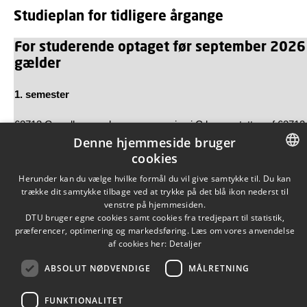
Studieplan for tidligere årgange
For studerende optaget før september 2026
gælder
1. semester
62713 Grundlæggende programmering i C kan erstattes af 62712
Denne hjemmeside bruger
Grundlæggende programmering i C
cookies
3. semester
DANISH
Herunder kan du vælge hvilke formål du vil give samtykke til. Du kan
trække dit samtykke tilbage ved at trykke på det blå ikon nederst til
DANISH
62130 Bæredygtighed er ikke obligatrisk, men kan erstattes af et
venstre på hjemmesiden.
tilvalgskursus.
DTU bruger egne cookies samt cookies fra tredjepart til statistik,
ENGLISH
præferencer, optimering og markedsføring. Læs om vores anvendelse
af cookies her:
Detaljer
Følgende kurser kan tælle som tilvalgskurser
ABSOLUT NØDVENDIGE
MÅLRETNING
FUNKTIONALITET
E3A