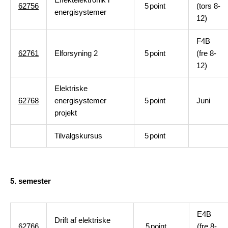
62756
5
point
(tors 8-
energisystemer
12)
F4B
62761
Elforsyning 2
5
point
(fre 8-
12)
Elektriske
62768
energisystemer
5
point
Juni
projekt
Tilvalgskursus
5
point
5. semester
E4B
Drift af elektriske
62766
5
point
(fre 8-