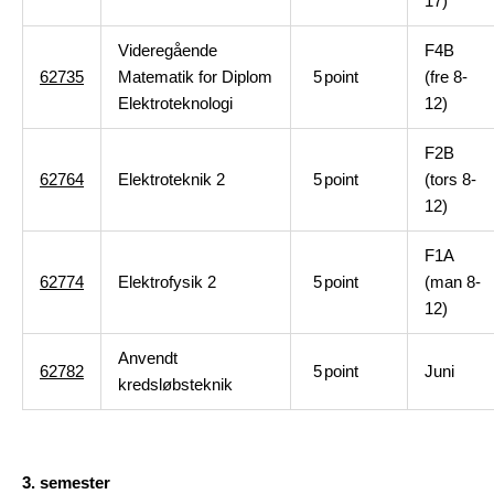
17)
Videregående
F4B
62735
Matematik for Diplom
5
point
(fre 8-
Elektroteknologi
12)
F2B
62764
Elektroteknik 2
5
point
(tors 8-
12)
F1A
62774
Elektrofysik 2
5
point
(man 8-
12)
Anvendt
62782
5
point
Juni
kredsløbsteknik
3. semester