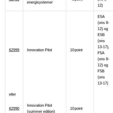
energisystemer
12)
E5A
(ons 8-
12) og
E5B
(ons
13-17),
62999
Innovation Pilot
10
point
F5A
(ons 8-
12) og
F5B
(ons
13-17)
eller
Innovation Pilot
62990
10
point
(summer edition)