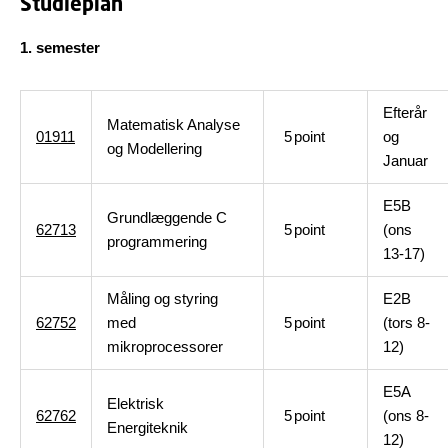
Studieplan
1. semester
Efterår
Matematisk Analyse
01911
5
point
og
og Modellering
Januar
E5B
Grundlæggende C
62713
5
point
(ons
programmering
13-17)
Måling og styring
E2B
62752
med
5
point
(tors 8-
mikroprocessorer
12)
E5A
Elektrisk
62762
5
point
(ons 8-
Energiteknik
12)