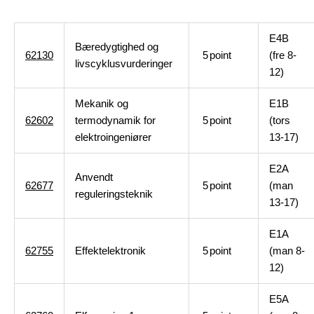
E4B
Bæredygtighed og
62130
5
point
(fre 8-
livscyklusvurderinger
12)
Mekanik og
E1B
62602
termodynamik for
5
point
(tors
elektroingeniører
13-17)
E2A
Anvendt
62677
5
point
(man
reguleringsteknik
13-17)
E1A
62755
Effektelektronik
5
point
(man 8-
12)
E5A