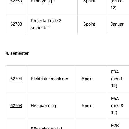
62760
Elforsyning 1
5
point
(ons 8-
12)
Projektarbejde 3.
62783
5
point
Januar
semester
4. semester
F3A
62704
Elektriske maskiner
5
point
(tirs 8-
12)
F5A
62708
Højspænding
5
point
(ons 8-
12)
F2B
Effektelektronik i