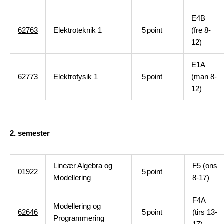
E4B
62763
Elektroteknik 1
5
point
(fre 8-
12)
E1A
62773
Elektrofysik 1
5
point
(man 8-
12)
2. semester
Lineær Algebra og
F5 (ons
01922
5
point
Modellering
8-17)
F4A
Modellering og
62646
5
point
(tirs 13-
Programmering