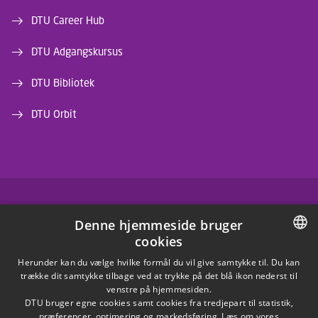
DTU Career Hub
DTU Adgangskursus
DTU Bibliotek
DTU Orbit
FACEBOOK
Denne hjemmeside bruger
cookies
INSTAGRAM
DANISH
Herunder kan du vælge hvilke formål du vil give samtykke til. Du kan
trække dit samtykke tilbage ved at trykke på det blå ikon nederst til
LINKEDIN
DANISH
venstre på hjemmesiden.
DTU bruger egne cookies samt cookies fra tredjepart til statistik,
ENGLISH
præferencer, optimering og markedsføring. Læs om vores