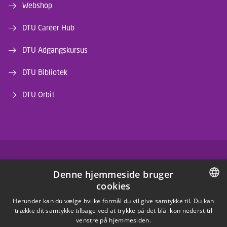
Webshop
DTU Career Hub
DTU Adgangskursus
DTU Bibliotek
DTU Orbit
FACEBOOK
Denne hjemmeside bruger
cookies
INSTAGRAM
DANISH
Herunder kan du vælge hvilke formål du vil give samtykke til. Du kan
trække dit samtykke tilbage ved at trykke på det blå ikon nederst til
LINKEDIN
DANISH
venstre på hjemmesiden.