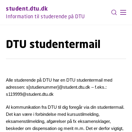
GÅ TIL PRIMÆRT INDHOLD (TRYK ENTER).
student.dtu.dk
Information til studerende på DTU
DTU studentermail
Alle studerende på DTU har en DTU studentermail med
adressen: s[studienummer]@student.dtu.dk – f.eks.:
s119999@student.dtu.dk
Al kommunikation fra DTU til dig foregår via din studentermail.
Det kan være i forbindelse med kursustilmelding,
eksamenstilmelding, afgørelser på fx eksamensklager,
beskeder om dispensation og merit m.m. Det er derfor vigtigt,