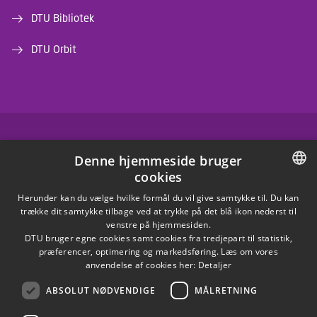
DTU Bibliotek
DTU Orbit
FACEBOOK
Denne hjemmeside bruger
cookies
INSTAGRAM
DANISH
Herunder kan du vælge hvilke formål du vil give samtykke til. Du kan
trække dit samtykke tilbage ved at trykke på det blå ikon nederst til
LINKEDIN
DANISH
venstre på hjemmesiden.
DTU bruger egne cookies samt cookies fra tredjepart til statistik,
ENGLISH
præferencer, optimering og markedsføring. Læs om vores
X
anvendelse af cookies her:
Detaljer
ABSOLUT NØDVENDIGE
MÅLRETNING
YOUTUBE